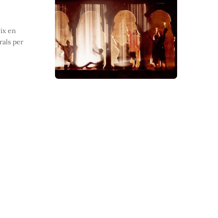
eix en
rals per
da de Santa Pau
evals més boniques de Catalunya,
…