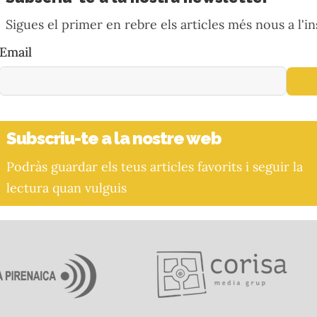
Sigues el primer en rebre els articles més nous a l'in
Email
Subscriu-te a la nostre web
Podràs guardar els teus articles favorits i seguir la
lectura quan vulguis