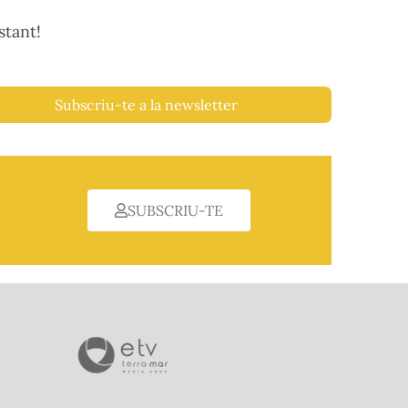
stant!
Subscriu-te a la newsletter
SUBSCRIU-TE