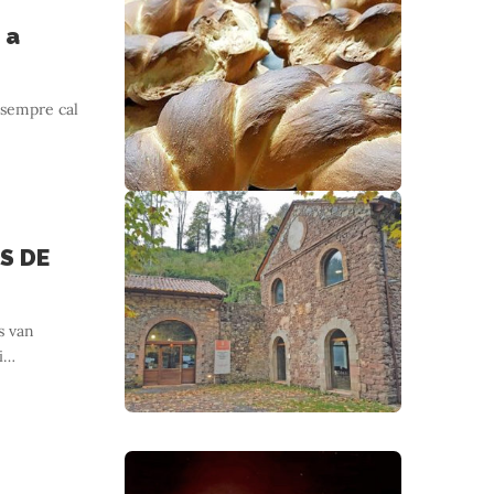
 a
 sempre cal
S DE
s van
i
…