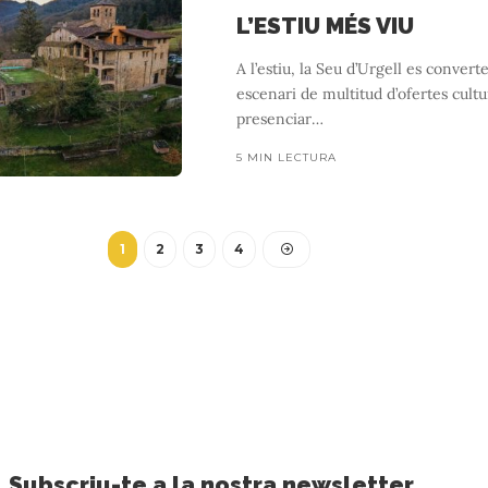
L’ESTIU MÉS VIU
A l’estiu, la Seu d’Urgell es convert
escenari de multitud d’ofertes cultu
presenciar
…
5 MIN LECTURA
GARROTXA
SORTIDA 60
1
2
3
4
 servei excepcional a l’alça
3 MIN LECTURA
 és del tot completa si no es visita Santa Pau, una de les viles medi
Subscriu-te a la nostra newsletter