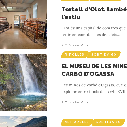
Tortell d’Olot, també
l’estiu
Olot és una capital de comarca que
tenir en compte si es decideix
…
2 MIN LECTURA
RIPOLLÈS
SORTIDA 60
EL MUSEU DE LES MINE
CARBÓ D’OGASSA
Les mines de carbó d’Ogassa, que e
explotar entre finals del segle XVII 
2 MIN LECTURA
ALT URGELL
SORTIDA 60