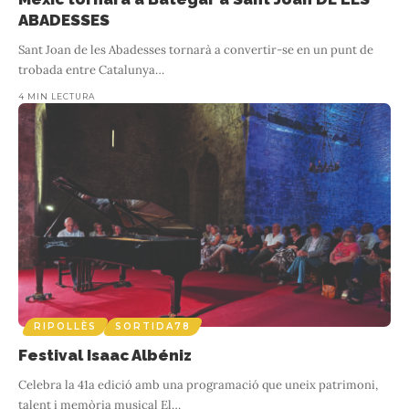
ABADESSES
Sant Joan de les Abadesses tornarà a convertir-se en un punt de
trobada entre Catalunya
…
4 MIN LECTURA
RIPOLLÈS
SORTIDA78
Festival Isaac Albéniz
Celebra la 41a edició amb una programació que uneix patrimoni,
talent i memòria musical El
…