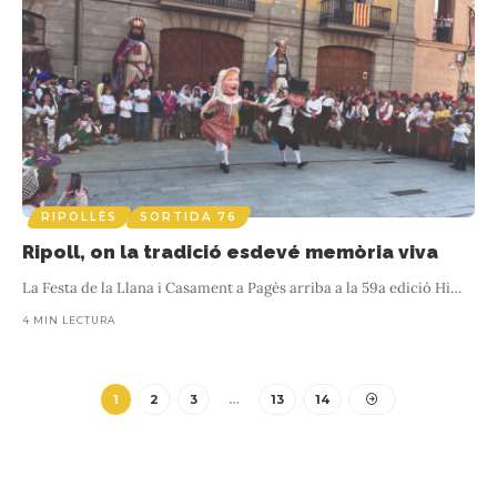
RIPOLLÈS
SORTIDA 76
Ripoll, on la tradició esdevé memòria viva
La Festa de la Llana i Casament a Pagès arriba a la 59a edició Hi
…
4 MIN LECTURA
1
2
3
…
13
14