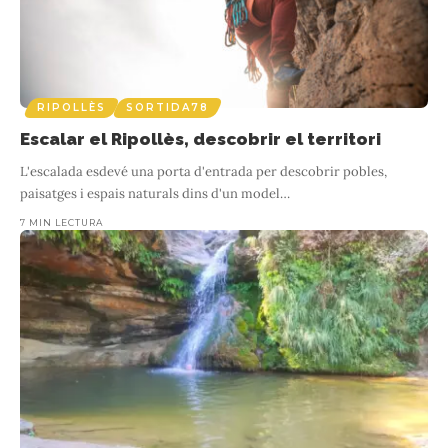
RIPOLLÈS
SORTIDA 40
LA 40 FIRA, DE LES 4O HORES,
RIPOLL
RIPOLLÈS
SORTIDA78
Escalar el Ripollès, descobrir el territori
2 MIN LECTURA
Ripoll 27, 28 I 29 de març: UNA MICA MÉS AVIAT QUE L’ANY PASSAT,
L'escalada esdevé una porta d'entrada per descobrir pobles,
D’ACORD AMB EL CALENDARI DE LA PASQUA CRISTIANA Aquesta
paisatges i espais naturals dins d'un model
…
El
nova edició
…
7 MIN LECTURA