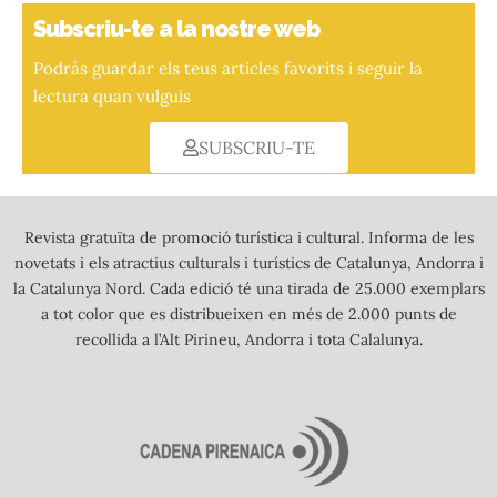
Subscriu-te a la nostre web
Podràs guardar els teus articles favorits i seguir la
lectura quan vulguis
SUBSCRIU-TE
Revista gratuïta de promoció turística i cultural. Informa de les
novetats i els atractius culturals i turístics de Catalunya, Andorra i
la Catalunya Nord. Cada edició té una tirada de 25.000 exemplars
a tot color que es distribueixen en més de 2.000 punts de
recollida a l’Alt Pirineu, Andorra i tota Calalunya.