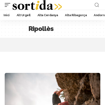
Inici
Alt Urgell
Alta Cerdanya
Alta Ribagorça
Andorr
Ripollès