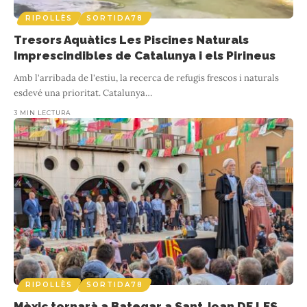
RIPOLLÈS
SORTIDA78
Tresors Aquàtics Les Piscines Naturals
Imprescindibles de Catalunya i els Pirineus
Amb l'arribada de l'estiu, la recerca de refugis frescos i naturals
esdevé una prioritat. Catalunya
…
3 MIN LECTURA
RIPOLLÈS
SORTIDA78
Mèxic tornarà a Bategar a Sant Joan DE LES