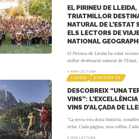
EL PIRINEU DE LLEIDA,
TRIATMILLOR DESTIN
NATURAL DE L’ESTAT
ELS LECTORS DE VIAJ
NATIONAL GEOGRAPH
El Pirineu de Lleida ha estat recon
millor destinació natural de l'Estat,
4 MIN LECTURA
LLEIDA
SORTIDA 76
DESCOBREIX “UNA TE
VINS”: L’EXCEL·LÈNCIA
VINS D’ALÇADA DE LLE
“La terra ens dona història, nosalt
relat. Cada pàgina, una collita. Cada
5 MIN LECTURA