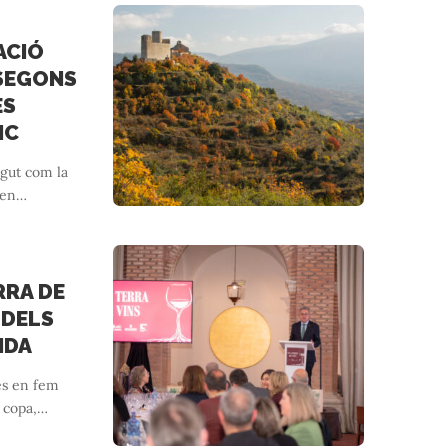
ACIÓ
 SEGONS
ES
IC
egut com la
 en
…
RRA DE
 DELS
IDA
res en fem
 copa,
…