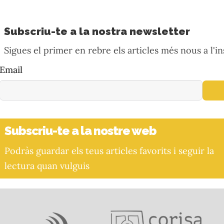
Subscriu-te a la nostra newsletter
Sigues el primer en rebre els articles més nous a l'in
Email
Subscriu-te a la nostre web
Podràs guardar els teus articles favorits i seguir la
lectura quan vulguis