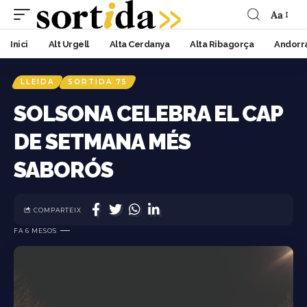
Aa
Inici
Alt Urgell
Alta Cerdanya
Alta Ribagorça
Andorr
LLEIDA
SORTIDA 75
SOLSONA CELEBRA EL CAP
DE SETMANA MÉS
SABORÓS
COMPARTEIX
FA 6 MESOS