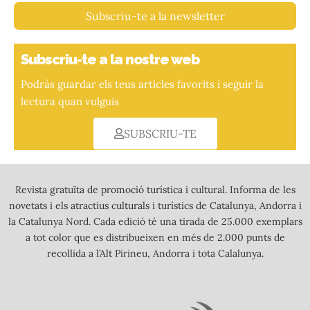
Subscriu-te a la newsletter
Subscriu-te a la nostre web
Podràs guardar els teus articles favorits i seguir la
lectura quan vulguis
SUBSCRIU-TE
Revista gratuïta de promoció turística i cultural. Informa de les
novetats i els atractius culturals i turístics de Catalunya, Andorra i
la Catalunya Nord. Cada edició té una tirada de 25.000 exemplars
a tot color que es distribueixen en més de 2.000 punts de
recollida a l’Alt Pirineu, Andorra i tota Calalunya.