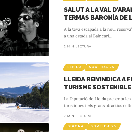
SALUT A LA VAL D’ARA
TERMAS BARONÍA DE 
A la teva escapada a la neu, reserva
a una estada al Balneari
…
2 MIN LECTURA
LLEIDA
SORTIDA 75
LLEIDA REIVINDICA A F
TURISME SOSTENIBLE
La Diputació de Lleida presenta les
turístiques i els grans atractius cultu
7 MIN LECTURA
GIRONA
SORTIDA 75