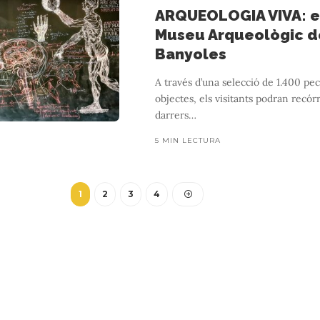
ARQUEOLOGIA VIVA: e
Museu Arqueològic d
Banyoles
A través d’una selecció de 1.400 pec
objectes, els visitants podran recórr
darrers
…
5 MIN LECTURA
ANDORRA
SORTIDA 75
NTANYES DʼAVENTURA NA
1
2
3
4
3 MIN LECTURA
ia i als amants de l’esquí nòrdic. Aquest hivern viviu muntanyes d’av