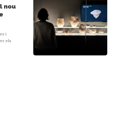
l nou
e
es i
er els
TURLAND
enturaenmigdepaisatgesnevats. Descobreix-ho ara. Esquíirutes
…