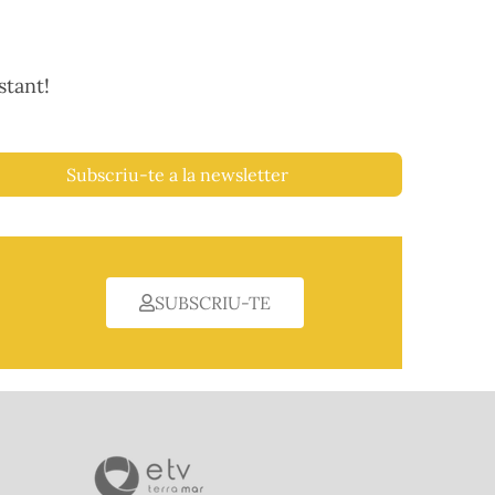
stant!
Subscriu-te a la newsletter
SUBSCRIU-TE