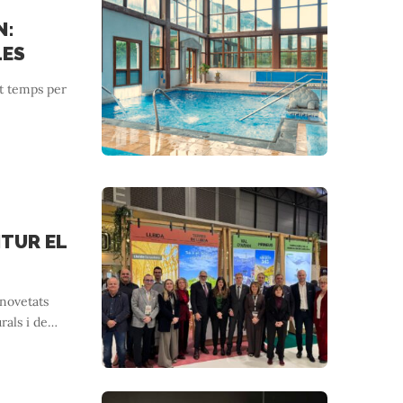
N:
LES
’t temps per
ITUR EL
 novetats
rals i de
…