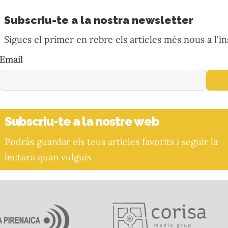
Subscriu-te a la nostra newsletter
Sigues el primer en rebre els articles més nous a l'in
Email
Subscriu-te a la nostre web
Podràs guardar els teus articles favorits i seguir la
lectura quan vulguis