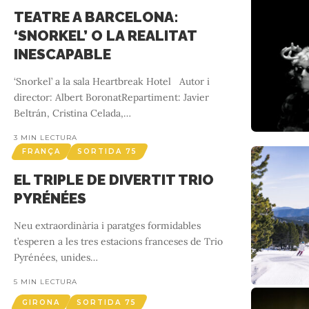
TEATRE A BARCELONA:
‘SNORKEL’ O LA REALITAT
INESCAPABLE
‘Snorkel’ a la sala Heartbreak Hotel Autor i
director: Albert BoronatRepartiment: Javier
Beltrán, Cristina Celada,
…
3 MIN LECTURA
FRANÇA
SORTIDA 75
EL TRIPLE DE DIVERTIT TRIO
PYRÉNÉES
Neu extraordinària i paratges formidables
t’esperen a les tres estacions franceses de Trio
Pyrénées, unides
…
5 MIN LECTURA
GIRONA
SORTIDA 75