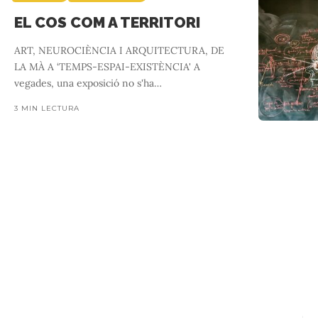
EL COS COM A TERRITORI
ART, NEUROCIÈNCIA I ARQUITECTURA, DE
LA MÀ A ‘TEMPS-ESPAI-EXISTÈNCIA' A
vegades, una exposició no s'ha
…
3 MIN LECTURA
VIU MU
Naturland et proposa el pla que entusiasmarà a tota la famíl