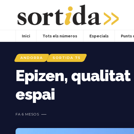
Inici
Tots els números
Especials
Punts 
ANDORRA
SORTIDA 75
Epizen, qualitat
espai
FA 6 MESOS