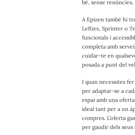
bé, sense renúncies, 
A Epizen també hi tr
Lefties, Sprinter o 
funcionals i accessib
completa amb serveis
cuidar-te en qualsev
posada a punt del vehi
I quan necessites fe
per adaptar-se a cad
espai amb una oferta 
ideal tant per a un 
compres. L’oferta g
per gaudir dels seus 