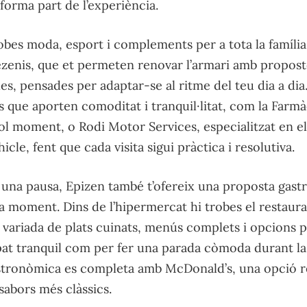
forma part de l’experiència.
obes moda, esport i complements per a tota la famíl
Tezenis, que et permeten renovar l’armari amb propost
les, pensades per adaptar-se al ritme del teu dia a dia
 que aporten comoditat i tranquil·litat, com la Farmà
ol moment, o Rodi Motor Services, especialitzat en e
cle, fent que cada visita sigui pràctica i resolutiva.
r una pausa, Epizen també t’ofereix una proposta gas
a moment. Dins de l’hipermercat hi trobes el restaur
variada de plats cuinats, menús complets i opcions pe
àpat tranquil com per fer una parada còmoda durant la
astronòmica es completa amb McDonald’s, una opció r
sabors més clàssics.