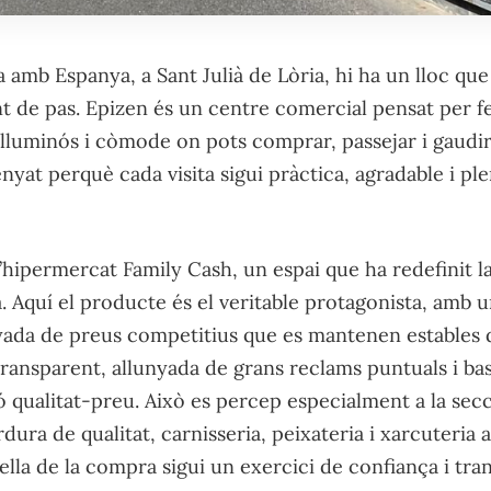
a amb Espanya, a Sant Julià de Lòria, hi ha un lloc que
 de pas. Epizen és un centre comercial pensat per fe
, lluminós i còmode on pots comprar, passejar i gaudir
enyat perquè cada visita sigui pràctica, agradable i p
 l’hipermercat Family Cash, un espai que ha redefinit 
. Aquí el producte és el veritable protagonista, amb u
yada de preus competitius que es mantenen estables di
i transparent, allunyada de grans reclams puntuals i b
ió qualitat-preu. Això es percep especialment a la se
rdura de qualitat, carnisseria, peixateria i xarcuteria a
ella de la compra sigui un exercici de confiança i tran