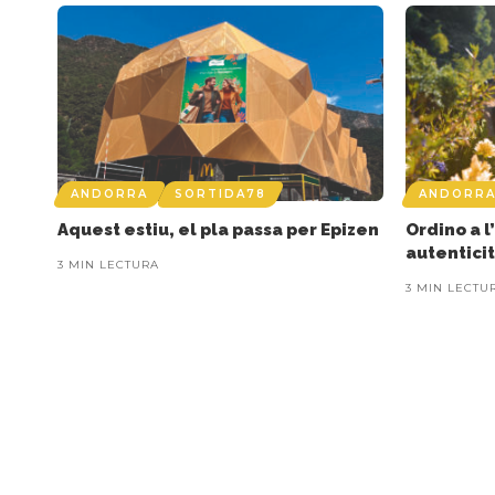
ANDORRA
SORTIDA78
ANDORR
Aquest estiu, el pla passa per Epizen
Ordino a l
autenticit
3 MIN LECTURA
3 MIN LECTU