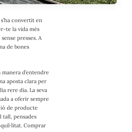
 s’ha convertit en
r-te la vida més
 sense presses. A
lena de bones
la manera d’entendre
na aposta clara per
a rere dia. La seva
asada a oferir sempre
cció de producte
l tall, pensades
quil·litat. Comprar