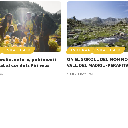
A
SORTIDA78
ANDORRA
SORTIDA78
’estiu: natura, patrimoni i
ON EL SOROLL DEL MÓN NO
at al cor dels Pirineus
VALL DEL MADRIU-PERAFIT
RA
2 MIN LECTURA