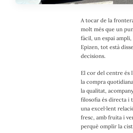
A tocar de la fronter
molt més que un punt
fàcil, un espai ampli
Epizen, tot està diss
decisions.
El cor del centre és
la compra quotidiana
la qualitat, acompan
filosofia és directa 
una excel·lent relac
fresc, amb fruita i ve
perquè omplir la cist