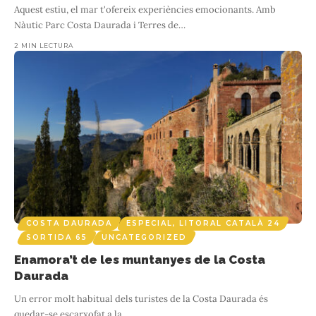
Aquest estiu, el mar t'ofereix experiències emocionants. Amb
Nàutic Parc Costa Daurada i Terres de
…
2 MIN LECTURA
COSTA DAURADA
ESPECIAL, LITORAL CATALÀ 24
SORTIDA 65
UNCATEGORIZED
Enamora’t de les muntanyes de la Costa
Daurada
Un error molt habitual dels turistes de la Costa Daurada és
quedar-se escarxofat a la
…