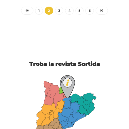
1
2
3
4
5
6
Troba la revista Sortida