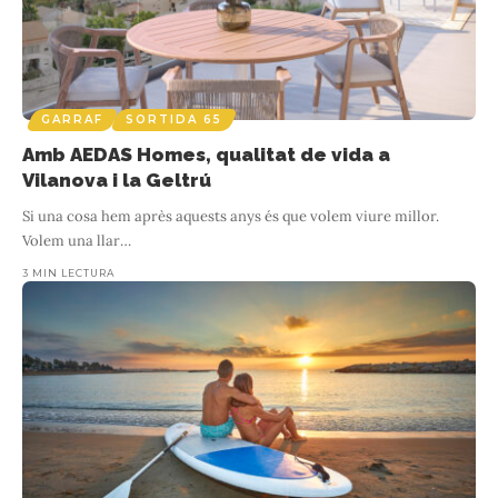
BAIX CAMP
ESPECIAL, LITORAL CATALÀ 24
SORTIDA 65
El paisatge de Joan Miró
GARRAF
SORTIDA 65
2 MIN LECTURA
Amb AEDAS Homes, qualitat de vida a
Visitar Mas Miró és endinsar-se en la vida i el procés creatiu de
Vilanova i la Geltrú
Joan Miró, un dels artistes universals més destacats del segle XX.
gas
Si una cosa hem après aquests anys és que volem viure millor.
En
…
Volem una llar
…
3 MIN LECTURA