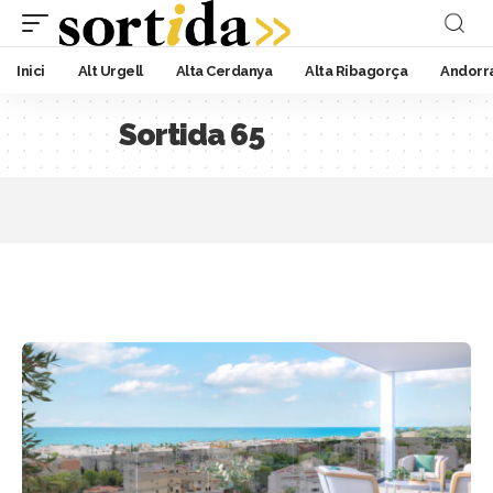
Inici
Alt Urgell
Alta Cerdanya
Alta Ribagorça
Andorr
Sortida 65