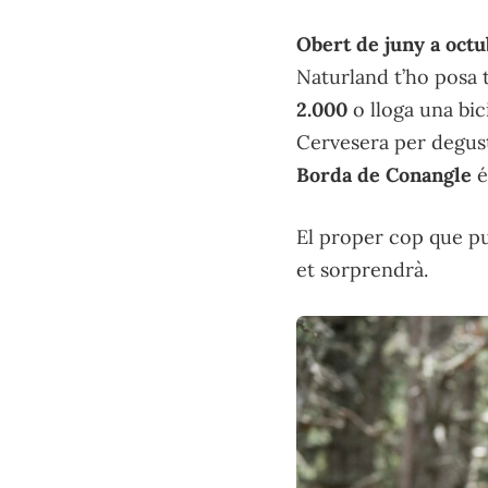
Obert de juny a oct
Naturland t’ho posa 
2.000
o lloga una bic
Cervesera per degusta
Borda de Conangle
é
El proper cop que pu
et sorprendrà.