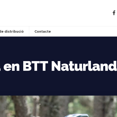
de distribució
Contacte
 en BTT Naturland