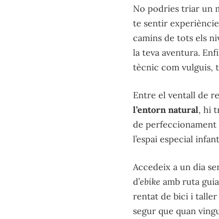
No podries triar un m
te sentir experièncie
camins de tots els n
la teva aventura. Enfi
tècnic com vulguis, t
Entre el ventall de 
l’entorn natural
, hi 
de perfeccionament 
l’espai especial infant
Accedeix a un dia sen
d’
ebike
amb ruta guiad
rentat de bici i tall
segur que quan vingui