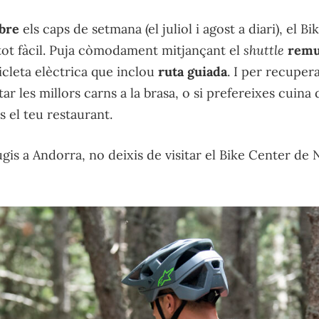
ubre
els caps de setmana (el juliol i agost a diari), el B
tot fàcil. Puja còmodament mitjançant el
shuttle
remu
icleta elèctrica que inclou
ruta guiada
. I per recuper
r les millors carns a la brasa, o si prefereixes cuina
s el teu restaurant.
gis a Andorra, no deixis de visitar el Bike Center de