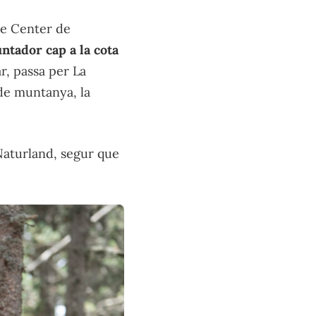
ike Center de
ntador cap a la cota
ar, passa per La
 de muntanya, la
 Naturland, segur que