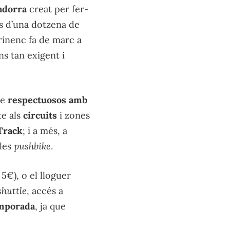
ndorra
creat per fer-
és d’una dotzena de
irinenc fa de marc a
ns tan exigent i
de
respectuosos amb
e als
circuits
i zones
Track
; i a més, a
 les
pushbike
.
5€), o el lloguer
shuttle
, accés a
emporada
, ja que