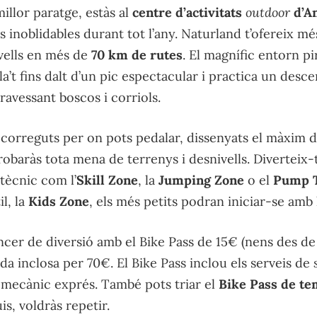
illor paratge, estàs al
centre d’activitats
outdoor
d’A
s inoblidables durant tot l’any. Naturland t’ofereix m
ivells en més de
70 km de rutes
. El magnífic entorn p
la’t fins dalt d’un pic espectacular i practica un desce
ravessant boscos i corriols.
recorreguts per on pots pedalar, dissenyats el màxim 
trobaràs tota mena de terrenys i desnivells. Diverteix-t
tècnic com l’
Skill Zone
, la
Jumping Zone
o el
Pump 
il, la
Kids Zone
, els més petits podran iniciar-se amb
cer de diversió amb el Bike Pass de 15€ (nens des de 
a inclosa per 70€. El Bike Pass inclou els serveis de
er mecànic exprés. També pots triar el
Bike Pass de t
s, voldràs repetir.