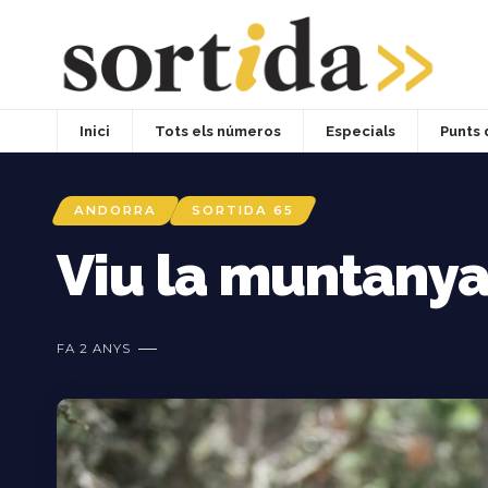
Inici
Tots els números
Especials
Punts 
ANDORRA
SORTIDA 65
Viu la muntanya
FA 2 ANYS