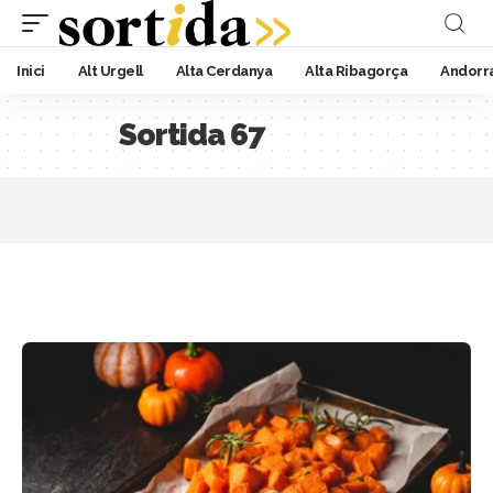
Inici
Alt Urgell
Alta Cerdanya
Alta Ribagorça
Andorr
Sortida 67