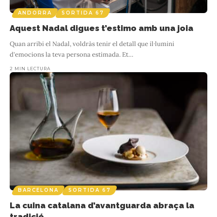
ANDORRA
SORTIDA 67
Aquest Nadal digues t’estimo amb una joia
Quan arribi el Nadal, voldràs tenir el detall que il·lumini
d'emocions la teva persona estimada. Et
…
2 MIN LECTURA
BARCELONA
SORTIDA 67
La cuina catalana d’avantguarda abraça la
tradició