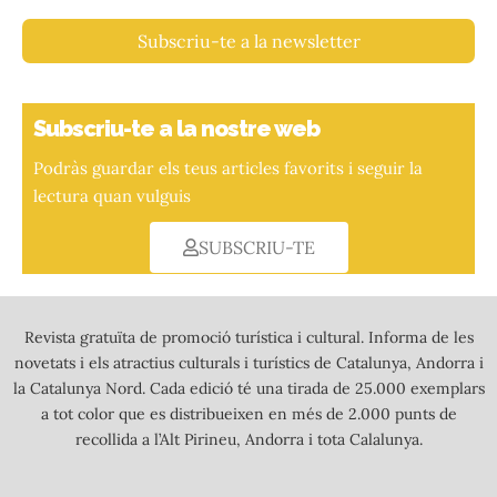
Subscriu-te a la newsletter
Subscriu-te a la nostre web
Podràs guardar els teus articles favorits i seguir la
lectura quan vulguis
SUBSCRIU-TE
Revista gratuïta de promoció turística i cultural. Informa de les
novetats i els atractius culturals i turístics de Catalunya, Andorra i
la Catalunya Nord. Cada edició té una tirada de 25.000 exemplars
a tot color que es distribueixen en més de 2.000 punts de
recollida a l’Alt Pirineu, Andorra i tota Calalunya.