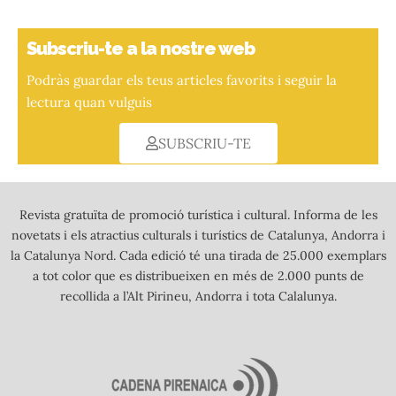
Subscriu-te a la nostre web
Podràs guardar els teus articles favorits i seguir la
lectura quan vulguis
SUBSCRIU-TE
Revista gratuïta de promoció turística i cultural. Informa de les
novetats i els atractius culturals i turístics de Catalunya, Andorra i
la Catalunya Nord. Cada edició té una tirada de 25.000 exemplars
a tot color que es distribueixen en més de 2.000 punts de
recollida a l’Alt Pirineu, Andorra i tota Calalunya.