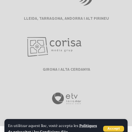
LLEIDA, TARRAGONA, ANDORRA I ALT PIRINEU
GIRONA I ALTA CERDANYA
BARCELONA
En utilitzar aquest lloc, vostè accepta les
Polítiques
Accept
de privacitat
i
les Condicions d'ús
.