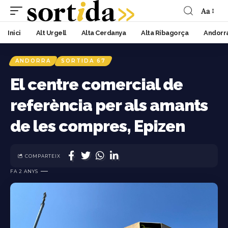
Aa
Inici
Alt Urgell
Alta Cerdanya
Alta Ribagorça
Andorr
ANDORRA
SORTIDA 67
El centre comercial de
referència per als amants
de les compres, Epizen
COMPARTEIX
FA 2 ANYS