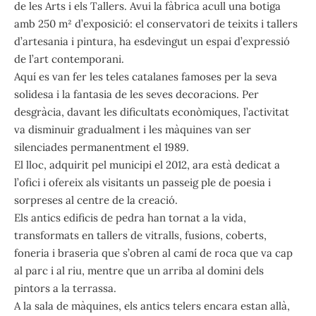
de les Arts i els Tallers. Avui la fàbrica acull una botiga
amb 250 m² d’exposició: el conservatori de teixits i tallers
d’artesania i pintura, ha esdevingut un espai d’expressió
de l’art contemporani.
Aquí es van fer les teles catalanes famoses per la seva
solidesa i la fantasia de les seves decoracions. Per
desgràcia, davant les dificultats econòmiques, l’activitat
va disminuir gradualment i les màquines van ser
silenciades permanentment el 1989.
El lloc, adquirit pel municipi el 2012, ara està dedicat a
l’ofici i ofereix als visitants un passeig ple de poesia i
sorpreses al centre de la creació.
Els antics edificis de pedra han tornat a la vida,
transformats en tallers de vitralls, fusions, coberts,
foneria i braseria que s’obren al camí de roca que va cap
al parc i al riu, mentre que un arriba al domini dels
pintors a la terrassa.
A la sala de màquines, els antics telers encara estan allà,