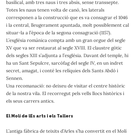
basilical, amb tres naus i tres absis, sense transsepte.
Totes les naus tenen volta de canó, les laterals
corresponen a la construcció que es va consagrar el 1046
i la central, lleugerament apuntada, molt possiblement cal
situar-la a l’època de la segona consagració (1157).
L’església romànica compta amb un gran orgue del segle
XV que va ser restaurat al segle XVIII. El claustre gòtic
dels segles XIII s’adjunta a l’església. Davant del temple, hi
ha un Sant Sepulcre, sarcòfag del segle IV, en un indret
secret, amagat, i conté les relíquies dels Sants Abdó i
Sennen.
Una recomanació: no deixeu de visitar el centre històric
de la nostra vila. El recorregut pels vells llocs històrics i
els seus carrers antics.
El Molí de lEs arts i els Tallers
L’antiga fàbrica de teixits d’Arles s’ha convertit en el Molí