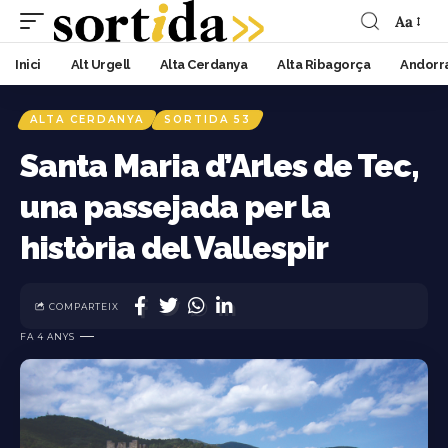
Aa
Inici
Alt Urgell
Alta Cerdanya
Alta Ribagorça
Andorr
ALTA CERDANYA
SORTIDA 53
Santa Maria d’Arles de Tec,
una passejada per la
història del Vallespir
COMPARTEIX
FA 4 ANYS