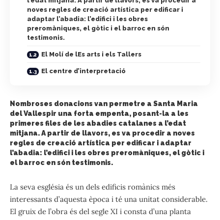
l’edat mitjana. A partir de llavors, es va procedir a
noves regles de creació artística per edificar i
adaptar l’abadia: l’edifici i les obres
preromàniques, el gòtic i el barroc en són
testimonis.
El Molí de lEs arts i els Tallers
El centre d’interpretació
Nombroses donacions van permetre a Santa Maria
del Vallespir una forta empenta, posant-la a les
primeres files de les abadies catalanes a l’edat
mitjana. A partir de llavors, es va procedir a noves
regles de creació artística per edificar i adaptar
l’abadia: l’edifici i les obres preromàniques, el gòtic i
el barroc en són testimonis.
La seva església és un dels edificis romànics més
interessants d’aquesta època i té una unitat considerable.
El gruix de l’obra és del segle XI i consta d’una planta