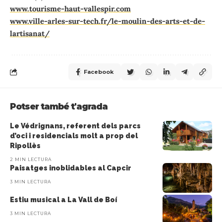
www.tourisme-haut-vallespir.com
www.ville-arles-sur-tech.fr/le-moulin-des-arts-et-de-
lartisanat/
Facebook
Potser també t'agrada
Le Védrignans, referent dels parcs
d’oci i residencials molt a prop del
Ripollès
2 MIN LECTURA
Paisatges inoblidables al Capcir
3 MIN LECTURA
Estiu musical a La Vall de Boí
3 MIN LECTURA