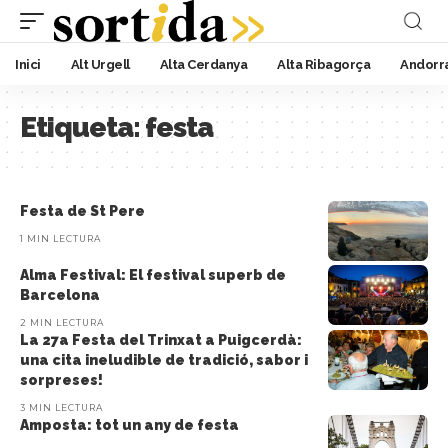
Inici
Alt Urgell
Alta Cerdanya
Alta Ribagorça
Andorr
Etiqueta:
festa
Festa de St Pere
1 MIN LECTURA
Alma Festival: El festival superb de
Barcelona
2 MIN LECTURA
La 27a Festa del Trinxat a Puigcerdà:
una cita ineludible de tradició, sabor i
sorpreses!
3 MIN LECTURA
Amposta: tot un any de festa