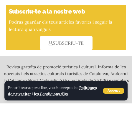
Subscriu-te a la nostre web
Podràs guardar els teus articles favorits i seguir la
lectura quan vulguis
SUBSCRIU-TE
Revista gratuïta de promoció turística i cultural. Informa de les
novetats i els atractius culturals i turístics de Catalunya, Andorra i
la Catalunya Nord. Cada edició té una tirada de 25.000 exemplars
a tot color que es distribueixen en més de 2.000 punts de
En utilitzar aquest lloc, vostè accepta les
Polítiques
Accept
de privacitat
i
les Condicions d'ús
.
recollida a l’Alt Pirineu, Andorra i tota Calalunya.