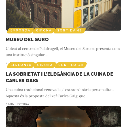
GIRONA
RIPOLLÈS
SORTIDA 48
LA FOTOGRAFIA DEL DOCTOR
JOAQUIM PLA JANINI
EMPORDÀ
GIRONA
SORTIDA 48
And
MUSEU DEL SURO
1 MIN LECTURA
c
El doctor Joaquim Pla Janini era un gran aficionat a la fotografia i
Ubicat al centre de Palafrugell, el Museu del Suro es presenta com
se’l considera un dels pares de la fotografia catalana del segle XX.
…
una institució singular
…
2 MIN LECTURA
CERDANYA
GIRONA
SORTIDA 48
LA SOBRIETAT I L’ELEGÀNCIA DE LA CUINA DE
CARLES GAIG
Una cuina tradicional renovada, d’extraordinària personalitat.
Aquesta és la proposta del xef Carles Gaig, que
…
3 MIN LECTURA