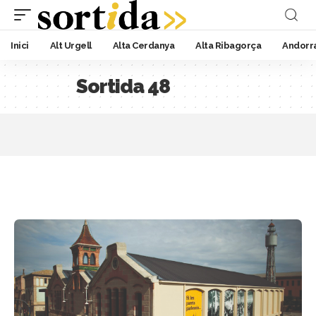
Inici
Alt Urgell
Alta Cerdanya
Alta Ribagorça
Andorr
Sortida 48