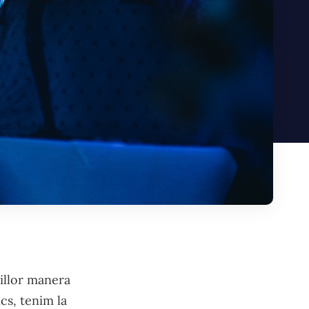
millor manera
cs, tenim la