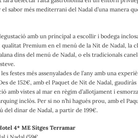
 farà delectar l’alta gastronomia en un entorn privileg
 el sabor més mediterrani del Nadal d’una manera que
gustació amb un principal a escollir i bodega inclos
e qualitat Premium en el menú de la Nit de Nadal, la c
catalana dins del menú de Nadal, o els tradicionals cane
steve.
 les festes més assenyalades de l’any amb una experiè
Des de 152€, amb el Paquet de Nit de Nadal, gaudiràs 
ció amb vistes al mar en règim d’allotjament i esmorz
àrquing inclòs. Per si no n’hi hagués prou, amb el Pa
 del dinar de Nadal, a partir de 199€.
Hotel 4* ME Sitges Terramar
l i Nadal (59€,