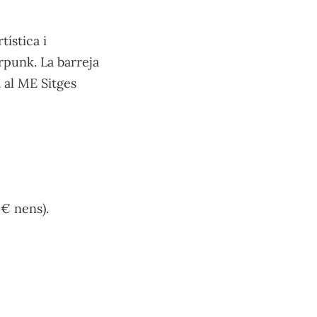
tística i
erpunk. La barreja
 al ME Sitges
0€ nens).