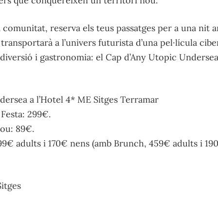
mers que conquereixen un territori nou.
comunitat, reserva els teus passatges per a una nit ar
transportarà a l’univers futurista d’una pel·lícula cib
, diversió i gastronomia: el Cap d’Any Utopic Undersea
dersea a l’Hotel 4* ME Sitges Terramar
 Festa: 299€.
ou: 89€.
99€ adults i 170€ nens (amb Brunch, 459€ adults i 19
Sitges