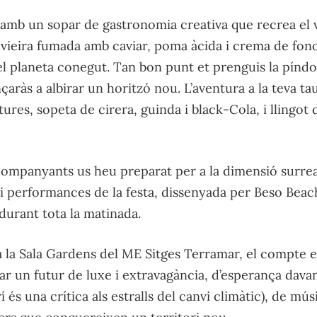
amb un sopar de gastronomia creativa que recrea el 
vieira fumada amb caviar, poma àcida i crema de fonol
l planeta conegut. Tan bon punt et prenguis la píndol
çaràs a albirar un horitzó nou. L’aventura a la teva t
tures, sopeta de cirera, guinda i black-Cola, i llingot 
 acompanyants us heu preparat per a la dimensió surrea
i performances de la festa, dissenyada per Beso Beach
durant tota la matinada.
 la Sala Gardens del ME Sitges Terramar, el compte e
r un futur de luxe i extravagància, d’esperança davant
í és una crítica als estralls del canvi climàtic), de músi