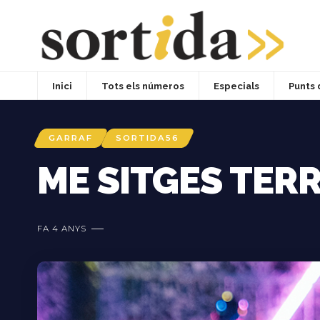
Inici
Tots els números
Especials
Punts 
GARRAF
SORTIDA56
ME SITGES TER
FA 4 ANYS