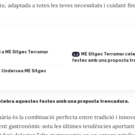
tu, adaptada a totes les teves necessitats i cuidant fi
i a ME Sitges Terramar
ME Sitges Terramar cel
festes amb una proposta tr
c Undersea ME Sitges
elebra aquestes festes amb una proposta trencadora.
nària és la combinació perfecta entre tradició i innova
ent gastronòmic sota les últimes tendències aportant