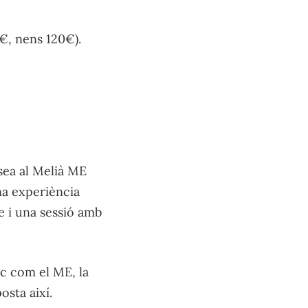
9€, nens 120€).
rsea al Melià ME
na experiència
e i una sessió amb
c com el ME, la
osta així.