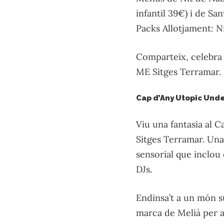
infantil 39€) i de San
Packs Allotjament: Ni
Comparteix, celebra 
ME Sitges Terramar.
Cap d’Any Utopic Und
Viu una fantasia al C
Sitges Terramar. Una
sensorial que inclou
DJs.
Endinsa’t a un món s
marca de Melià per a