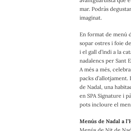
avantguardista que et
mar. Podràs degustar
imaginat.
En format de menú de
sopar ostres i foie d
i el gall d’indi a la 
nadalencs per Sant E
A més a més, celebra
packs d’allotjament. 
de Nadal, una habita
en SPA Signature i p
pots incloure el menú
Menús de Nadal a l’
Menús de Nit de Nada