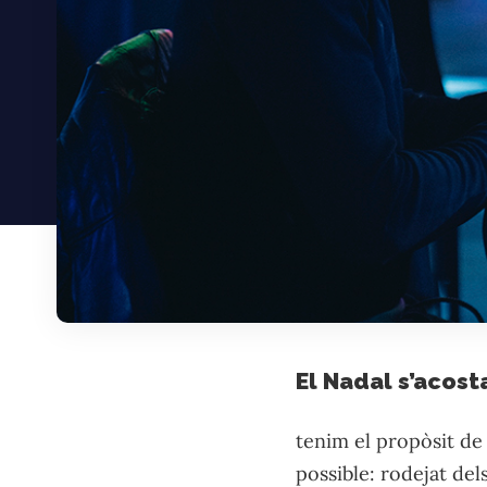
El Nadal s’acost
tenim el propòsit de
possible: rodejat del