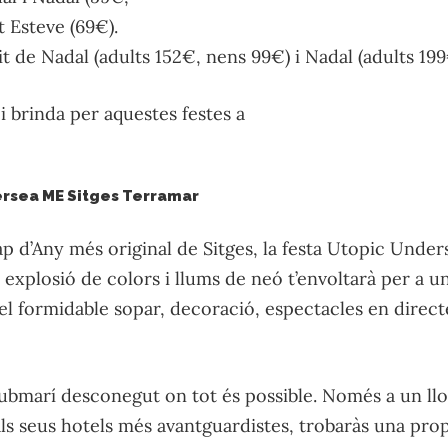
t Esteve (69€).
t de Nadal (adults 152€, nens 99€) i Nadal (adults 19
i brinda per aquestes festes a
ersea ME Sitges Terramar
ap d’Any més original de Sitges, la festa Utopic Unde
 explosió de colors i llums de neó t’envoltarà per a u
 el formidable sopar, decoració, espectacles en direct
ubmarí desconegut on tot és possible. Només a un llo
ls seus hotels més avantguardistes, trobaràs una prop