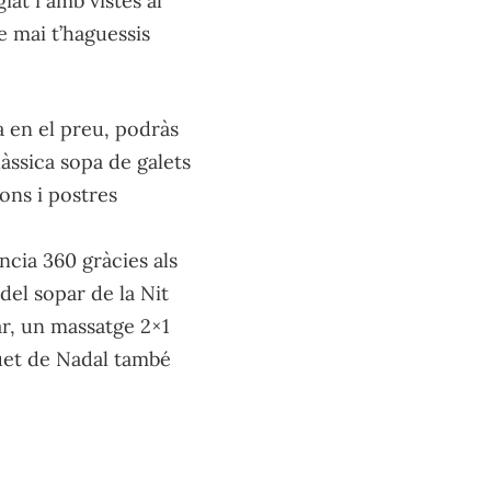
iat i amb vistes al
 mai t’haguessis
a en el preu, podràs
làssica sopa de galets
lons i postres
ncia 360 gràcies als
del sopar de la Nit
ar, un massatge 2×1
quet de Nadal també