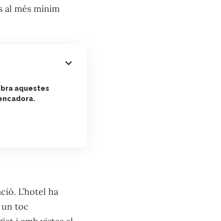
ns al més mínim
ebra aquestes
encadora.
ció. L’hotel ha
 un toc