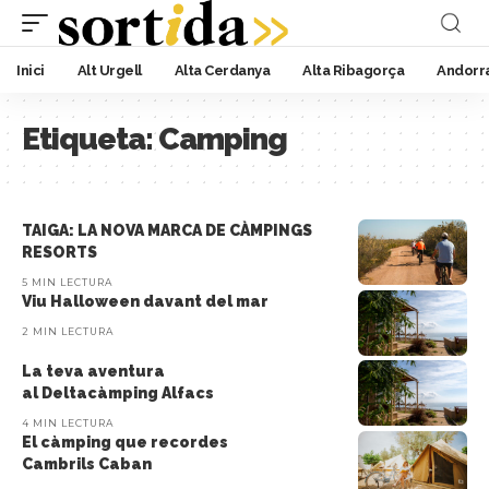
Inici
Alt Urgell
Alta Cerdanya
Alta Ribagorça
Andorr
Etiqueta:
Camping
TAIGA: LA NOVA MARCA DE CÀMPINGS
RESORTS
5 MIN LECTURA
Viu Halloween davant del mar
2 MIN LECTURA
La teva aventura
al Deltacàmping Alfacs
4 MIN LECTURA
El càmping que recordes
Cambrils Caban