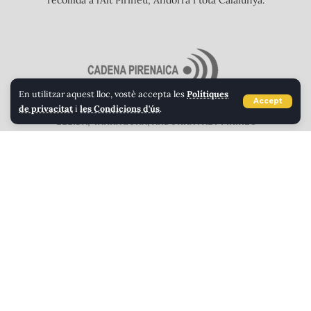
recollida a l’Alt Pirineu, Andorra i tota Calalunya.
En utilitzar aquest lloc, vostè accepta les
Polítiques
Accept
de privacitat
i
les Condicions d'ús
.
LLEIDA, TARRAGONA, ANDORRA I ALT PIRINEU
GIRONA I ALTA CERDANYA