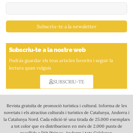
Subscriu-te a la newsletter
Subscriu-te a la nostre web
Podràs guardar els teus articles favorits i seguir la
lectura quan vulguis
SUBSCRIU-TE
Revista gratuïta de promoció turística i cultural. Informa de les
novetats i els atractius culturals i turístics de Catalunya, Andorra i
la Catalunya Nord. Cada edició té una tirada de 25.000 exemplars
a tot color que es distribueixen en més de 2.000 punts de