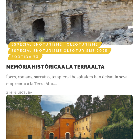
ESPECIAL ENOTURISME I OLEOTURISME
SORTIDA 73
E
TORCLUM: L’OLI AMB CARÀCTER
OLEOTURISME AL BAIX PENEDÈS
ESPECIAL ENOTURISME I OLEOTURISME
ESPECIAL ENOTURISME OLEOTURISME 2025
3 MIN LECTURA
SORTIDA 73
Us presentem a l'Ester Andreu i el Jordi Pascual, els artífexs d'una
Et
MEMÒRIA HISTÒRICA A LA TERRA ALTA
de les marques d'oli d'oliva que més despunta, amb el
Íbers, romans, sarraïns, templers i hospitalers han deixat la seva
reconeixement de premis
…
empremta a la Terra Alta.
…
2 MIN LECTURA