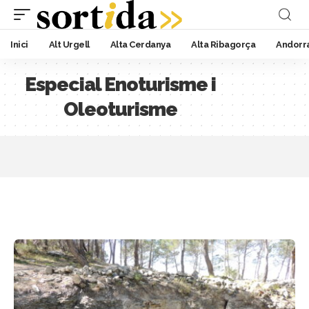
Inici
Alt Urgell
Alta Cerdanya
Alta Ribagorça
Andorr
Especial Enoturisme i
Oleoturisme