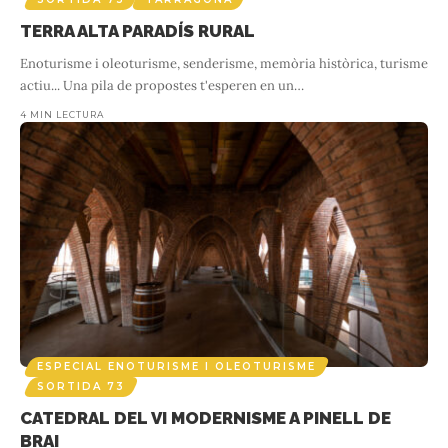
TERRA ALTA PARADÍS RURAL
Enoturisme i oleoturisme, senderisme, memòria històrica, turisme
actiu... Una pila de propostes t'esperen en un
…
4 MIN LECTURA
ESPECIAL ENOTURISME I OLEOTURISME
SORTIDA 73
CATEDRAL DEL VI MODERNISME A PINELL DE
BRAI