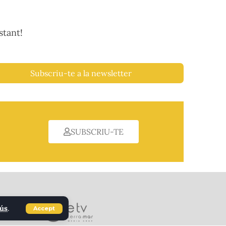
stant!
Subscriu-te a la newsletter
SUBSCRIU-TE
'ús
.
Accept