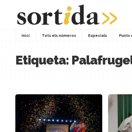
Inici
Tots els números
Especials
Punts 
Etiqueta:
Palafruge