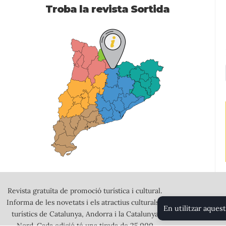
Troba la revista Sortida
Revista gratuïta de promoció turística i cultural.
Informa de les novetats i els atractius culturals i
En utilitzar aquest
turístics de Catalunya, Andorra i la Catalunya
Nord. Cada edició té una tirada de 25.000