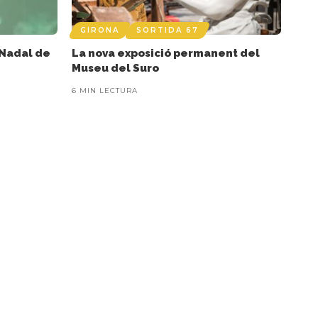
GIRONA
SORTIDA 67
 Nadal de
La nova exposició permanent del
Museu del Suro
6 MIN LECTURA