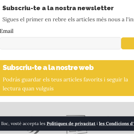
Subscriu-te a la nostra newsletter
Sigues el primer en rebre els articles més nous a l'in
Email
Subscriu-te a la nostre web
Podràs guardar els teus articles favorits i seguir la
lectura quan vulguis
 lloc, vostè accepta les
Polítiques de privacitat
i
les Condicions d