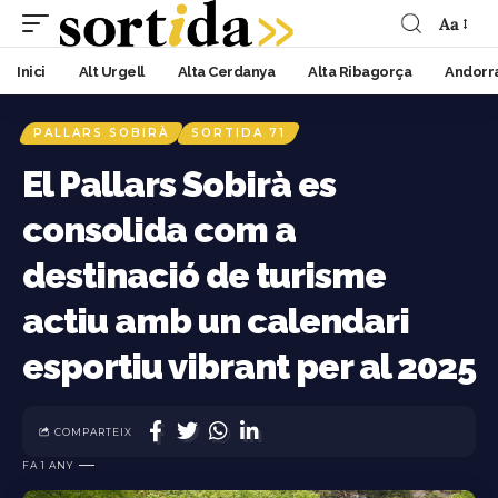
Aa
Inici
Alt Urgell
Alta Cerdanya
Alta Ribagorça
Andorr
PALLARS SOBIRÀ
SORTIDA 71
El Pallars Sobirà es
consolida com a
destinació de turisme
actiu amb un calendari
esportiu vibrant per al 2025
COMPARTEIX
FA 1 ANY