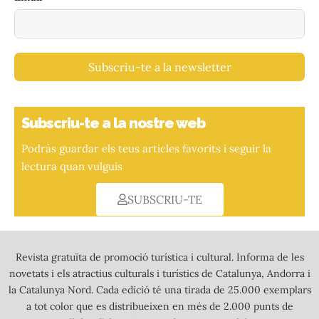
Subscriu-te a la newsletter
Subscriu-te a la nostre web
Podràs guardar els teus articles favorits i seguir la
lectura quan vulguis
SUBSCRIU-TE
Revista gratuïta de promoció turística i cultural. Informa de les
novetats i els atractius culturals i turístics de Catalunya, Andorra i
la Catalunya Nord. Cada edició té una tirada de 25.000 exemplars
a tot color que es distribueixen en més de 2.000 punts de