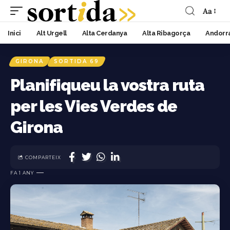
Aa
Inici
Alt Urgell
Alta Cerdanya
Alta Ribagorça
Andorr
GIRONA
SORTIDA 69
Planifiqueu la vostra ruta
per les Vies Verdes de
Girona
COMPARTEIX
FA 1 ANY