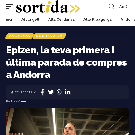
Aa
Inici
Alt Urgell
Alta Cerdanya
Alta Ribagorça
Andorr
ANDORRA
SORTIDA 69
Epizen, la teva primera i
última parada de compres
a Andorra
COMPARTEIX
FA 1 ANY