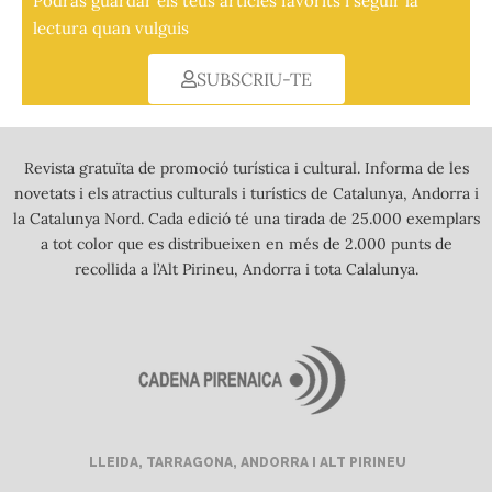
Podràs guardar els teus articles favorits i seguir la
lectura quan vulguis
SUBSCRIU-TE
Revista gratuïta de promoció turística i cultural. Informa de les
novetats i els atractius culturals i turístics de Catalunya, Andorra i
la Catalunya Nord. Cada edició té una tirada de 25.000 exemplars
a tot color que es distribueixen en més de 2.000 punts de
recollida a l’Alt Pirineu, Andorra i tota Calalunya.
LLEIDA, TARRAGONA, ANDORRA I ALT PIRINEU