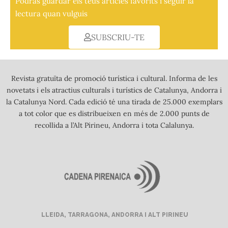
Podràs guardar els teus articles favorits i seguir la
lectura quan vulguis
SUBSCRIU-TE
Revista gratuïta de promoció turística i cultural. Informa de les
novetats i els atractius culturals i turístics de Catalunya, Andorra i
la Catalunya Nord. Cada edició té una tirada de 25.000 exemplars
a tot color que es distribueixen en més de 2.000 punts de
recollida a l’Alt Pirineu, Andorra i tota Calalunya.
LLEIDA, TARRAGONA, ANDORRA I ALT PIRINEU