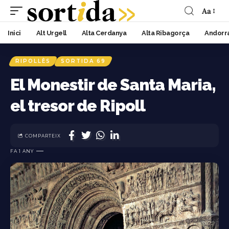
Aa
Inici
Alt Urgell
Alta Cerdanya
Alta Ribagorça
Andorr
RIPOLLÈS
SORTIDA 69
El Monestir de Santa Maria,
el tresor de Ripoll
COMPARTEIX
FA 1 ANY