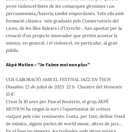
joves violoncel·listes de les comarques gironines i un
percussionista/bateria també empordanès. Tots ells amb
formació clàssica -són graduats pels Conservatoris del
Liceu, de les Illes Balears i d’Utrecht-, han apostat per la
creació d’un projecte innovador que pretén acostar la
música, en general, i el violoncel, en particular, al gran
públic.
Akpé Motion – “Je t’aime moi non plus”
COL·LABORACIÓ AMB EL FESTIVAL JAZZ EN TECH
Dissabte 22 de juliol de 2023 22 h Claustre del Monestir
15 €
Creat fa 10 anys per Pascal Bouterin, el grup AKPÉ
MOTION ha tingut la sort i l’oportunitat de créixer
viatjant pels cinc continents. Costa, per tant, definir l’estil
de música, alguns parlen de world music, altres de jazz…
En el fons no importa, les trobades amb altres músics,