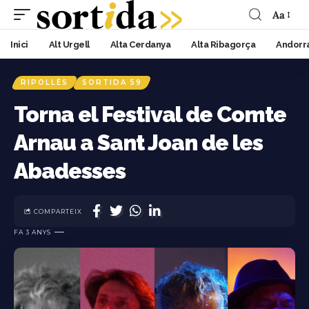
Aa
Inici
Alt Urgell
Alta Cerdanya
Alta Ribagorça
Andorr
RIPOLLÈS
SORTIDA 59
Torna el Festival de Comte
Arnau a Sant Joan de les
Abadesses
COMPARTEIX
FA 3 ANYS