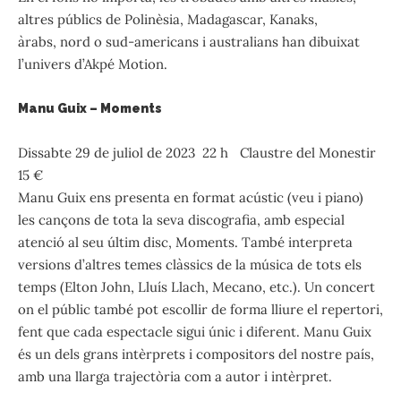
altres públics de Polinèsia, Madagascar, Kanaks,
àrabs, nord o sud-americans i australians han dibuixat
l’univers d’Akpé Motion.
Manu Guix – Moments
Dissabte 29 de juliol de 2023 22 h Claustre del Monestir
15 €
Manu Guix ens presenta en format acústic (veu i piano)
les cançons de tota la seva discografia, amb especial
atenció al seu últim disc, Moments. També interpreta
versions d’altres temes clàssics de la música de tots els
temps (Elton John, Lluís Llach, Mecano, etc.). Un concert
on el públic també pot escollir de forma lliure el repertori,
fent que cada espectacle sigui únic i diferent. Manu Guix
és un dels grans intèrprets i compositors del nostre país,
amb una llarga trajectòria com a autor i intèrpret.