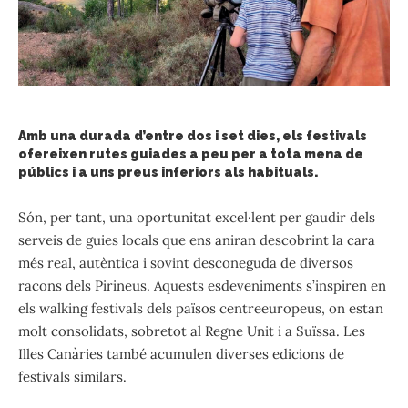
Amb una durada d’entre dos i set dies, els festivals
ofereixen rutes guiades a peu per a tota mena de
públics i a uns preus inferiors als habituals.
Són, per tant, una oportunitat excel·lent per gaudir dels
serveis de guies locals que ens aniran descobrint la cara
més real, autèntica i sovint desconeguda de diversos
racons dels Pirineus. Aquests esdeveniments s’inspiren en
els walking festivals dels països centreeuropeus, on estan
molt consolidats, sobretot al Regne Unit i a Suïssa. Les
Illes Canàries també acumulen diverses edicions de
festivals similars.