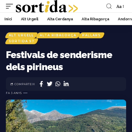
Aa
Inici
Alt Urgell
Alta Cerdanya
Alta Ribagorça
Andorr
ALT URGELL
ALTA RIBAGORÇA
PALLARS
SORTIDA 57
Festivals de senderisme
dels pirineus
COMPARTEIX
FA 3 ANYS