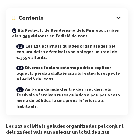
Contents
Els Festivals de Senderisme dels Pirineus arriben
als 1.355 visitants en l’edició de 2022
Les 123 activitats guiades organitzades pel
conjunt dels 12 festivals van aplegar un total de
1.355 visitants.
Diversos factors externs podrien explicar
aquesta pèrdua d’afluència als festivals respecte
a l’edició del 2021.
Amb una durada d’entre dos i set dies, els
festivals ofereixen rutes guiades a peu per a tota
mena de públics i a uns preus inferiors als
habituals.
Les 123 activitats guiades organitzades pel conjunt
dels 12 festivals van aplegar un total de 1.355