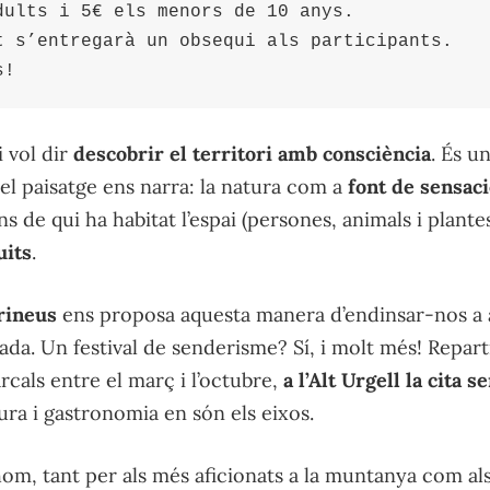
dults i 5€ els menors de 10 anys. 
t s’entregarà un obsequi als participants. 
s! 
 vol dir
descobrir el territori amb consciència
. És u
e el paisatge ens narra: la natura com a
font de sensac
ons de qui ha habitat l’espai (persones, animals i plantes
uits
.
rineus
ens proposa aquesta manera d’endinsar-nos a 
lada. Un festival de senderisme? Sí, i molt més! Repart
als entre el març i l’octubre,
a l’Alt Urgell la cita se
tura i gastronomia en són els eixos.
hom, tant per als més aficionats a la muntanya com als