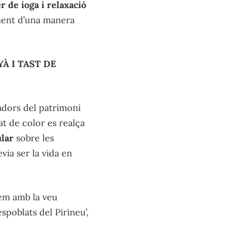
er de ioga i relaxació
 ment d’una manera
À I TAST DE
adors del patrimoni
at de color es realça
ular
sobre les
via ser la vida en
rem amb la veu
spoblats del Pirineu’,