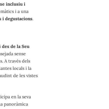
e inclusiu i
emàtics i a una
s i degustacions
.
i
des de la Seu
ssejada sense
s. A través dels
ntes locals i la
audint de les vistes
ticipa en la seva
na panoràmica