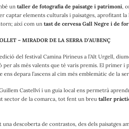
ambé un
taller de fotografia de paisatge i patrimoni
, 
r captar elements culturals i paisatges, aprofitant la 
ntorn; així com un
tast de cervesa Gall Negre i de fo
OLLET – MIRADOR DE LA SERRA D’AUBENÇ
edició del festival Camina Pirineus a l’Alt Urgell, diu
per als més valents que té varis premis. El primer i 
e ens depara l’ascens al cim més emblemàtic de la ser
 Guillem Castellví i un guia local ens permetrà aprendr
est sector de la comarca, tot fent un breu
taller pràct
 una descoberta de contrastos, des dels paisatges am