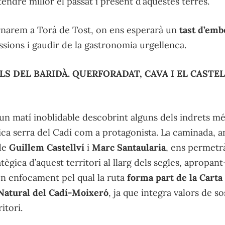
endre millor el passat i present d’aquestes terres.
ornarem a Torà de Tost, on ens esperarà un
tast d’embo
sions i gaudir de la gastronomia urgellenca.
LS DEL BARIDÀ. QUERFORADAT, CAVA I EL CASTE
n matí inoblidable descobrint alguns dels indrets més
ica serra del Cadí com a protagonista. La caminada, a
 de
Guillem Castellví
i
Marc Santaularia
, ens permetrà
atègica d’aquest territori al llarg dels segles, apropan
 Un enfocament pel qual la ruta
forma part de la Cart
 Natural del Cadí-Moixeró
, ja que integra valors de sos
itori.