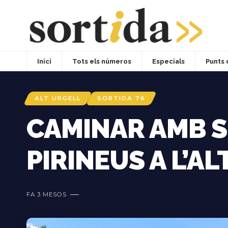
Inici
Tots els números
Especials
Punts 
ALT URGELL
SORTIDA 76
CAMINAR AMB S
PIRINEUS A L’A
FA 3 MESOS