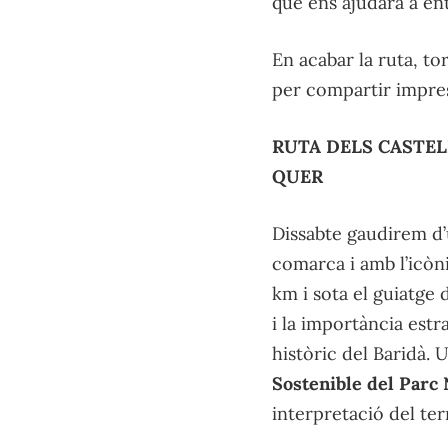
que ens ajudarà a ent
En acabar la ruta, t
per compartir impres
RUTA DELS CASTEL
QUER
Dissabte gaudirem d’u
comarca i amb l’icòn
km i sota el guiatge
i la importància estr
històric del Baridà.
Sostenible del Parc
interpretació del terr