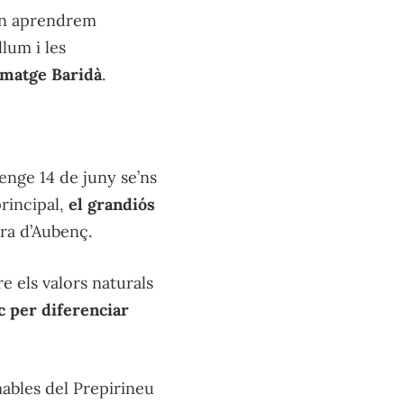
on aprendrem
llum i les
rmatge Baridà
.
menge 14 de juny se’ns
principal,
el grandiós
ra d’Aubenç.
e els valors naturals
ic per diferenciar
ables del Prepirineu