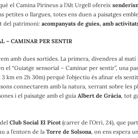
què el Camina Pirineus a l’Alt Urgell ofereix
senderism
ns petites o llargues, totes ens duen a paisatges embl
t del patrimoni:
acompanyats de guies, amb activitat
L – CAMINAR PER SENTIR
em amb dues sortides. La primera, divendres al matí 
 en el “Guiatge sensorial – Caminar per sentir”, una pa
 3 km en 2h 30m) perquè l’objectiu és afinar els sentit
ls sons connectarem amb la natura, xerrant sobre les pla
sones i el paisatge amb el guia
Albert de Gràcia
, tot g
 del
Club Social El Picot
(carrer de l’Orri, 24), que par
uu a l’entorn de la
Torre de Solsona
, on ens espera u