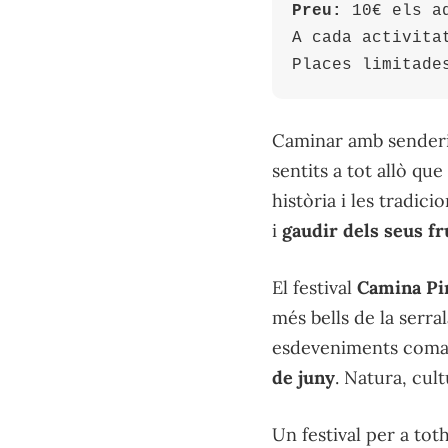
Preu:
 10€ els a
A cada activita
Places limitade
Caminar amb senderi
sentits a tot allò qu
història i les tradici
i
gaudir dels seus fr
El festival
Camina Pi
més bells de la serra
esdeveniments comarc
de juny
. Natura, cul
Un festival per a tot