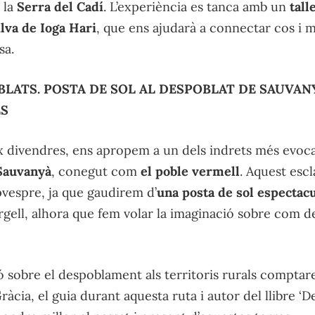
 la
Serra del Cadí
. L’experiència es tanca amb un
tall
ilva de Ioga Hari
, que ens ajudarà a connectar cos i
sa.
LATS. POSTA DE SOL AL DESPOBLAT DE SAUVANY
LS
eix divendres, ens apropem a un dels indrets més evoc
Sauvanyà
, conegut com
el poble vermell
. Aquest escl
pvespre, ja que gaudirem d’
una posta de sol espectac
gell, alhora que fem volar la imaginació sobre com de
ió sobre el despoblament als territoris rurals compta
àcia, el guia durant aquesta ruta i autor del llibre ‘De