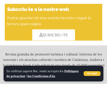
Subscriu-te a la nostre web
Podràs guardar els teus articles favorits i seguir la
lectura quan vulguis
SUBSCRIU-TE
Revista gratuïta de promoció turística i cultural. Informa de les
novetats i els atractius culturals i turístics de Catalunya, Andorra i
la Catalunya Nord. Cada edició té una tirada de 25.000 exemplars
a tot color que es distribueixen en més de 2.000 punts de
En utilitzar aquest lloc, vostè accepta les
Polítiques
Accept
de privacitat
i
les Condicions d'ús
.
recollida a l’Alt Pirineu, Andorra i tota Calalunya.