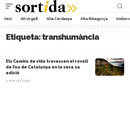
Inici
Alt Urgell
Alta Cerdanya
Alta Ribagorça
Andorr
Etiqueta:
transhumància
Els Camins de vida travessen el rovell
de l’ou de Catalunya en la seva 2a
edició
4 MIN LECTURA