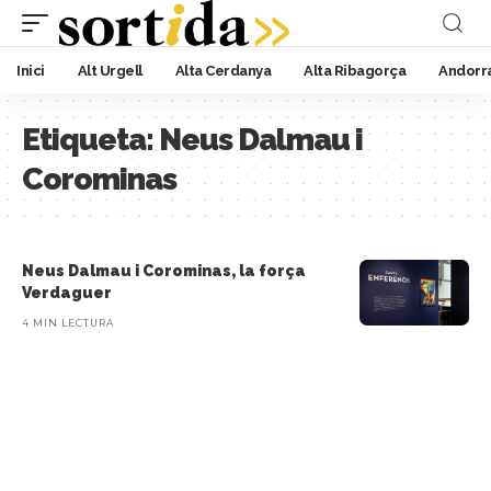
Inici
Alt Urgell
Alta Cerdanya
Alta Ribagorça
Andorr
Etiqueta:
Neus Dalmau i
Corominas
Neus Dalmau i Corominas, la força
Verdaguer
4 MIN LECTURA