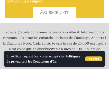
lectura quan vulguis
SUBSCRIU-TE
Revista gratuïta de promoció turística i cultural. Informa de les
novetats i els atractius culturals i turístics de Catalunya, Andorra i
la Catalunya Nord. Cada edició té una tirada de 25.000 exemplars
a tot color que es distribueixen en més de 2.000 punts de
recollida a l’Alt Pirineu, Andorra i tota Calalunya.
En utilitzar aquest lloc, vostè accepta les
Polítiques
Accept
de privacitat
i
les Condicions d'ús
.
LLEIDA, TARRAGONA, ANDORRA I ALT PIRINEU