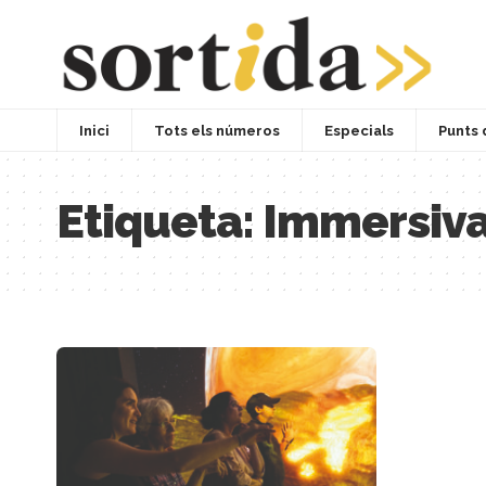
Inici
Tots els números
Especials
Punts 
Etiqueta:
Immersiv