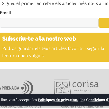
Sigues el primer en rebre els articles més nous a l'in
Email
Subscriu-te a la nostre web
Podràs guardar els teus articles favorits i seguir la
lectura quan vulguis
 lloc, vostè accepta les
Polítiques de privacitat
i
les Condicions d
RRAGONA, ANDORRA I ALT
GIRONA I ALTA CERDANYA