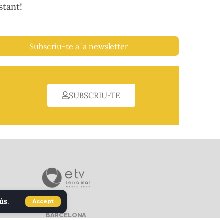
stant!
Subscriu-te a la newsletter
SUBSCRIU-TE
'ús
.
Accept
BARCELONA