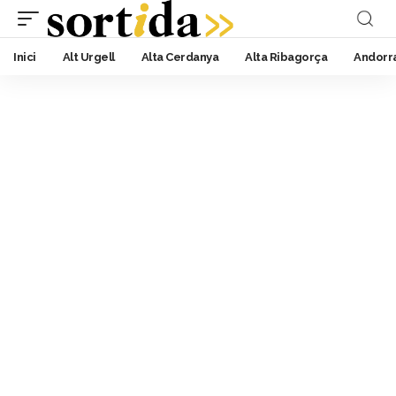
Inici
Alt Urgell
Alta Cerdanya
Alta Ribagorça
Andorr