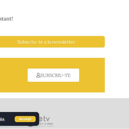
stant!
Subscriu-te a la newsletter
SUBSCRIU-TE
'ús
.
Accept