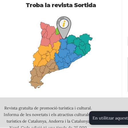
Troba la revista Sortida
Revista gratuïta de promoció turística i cultural.
Informa de les novetats i els atractius culturals i
En utilitzar aquest
turístics de Catalunya, Andorra i la Catalunya
Nord. Cada edició té una tirada de 25.000