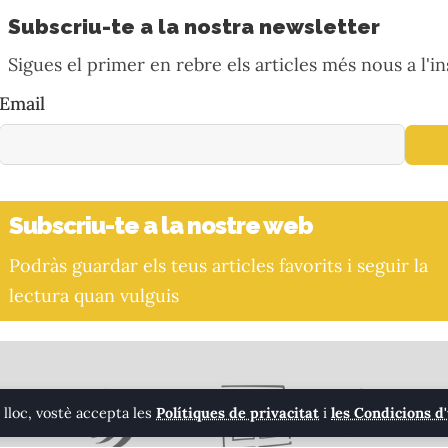
Subscriu-te a la nostra newsletter
Sigues el primer en rebre els articles més nous a l'in
Email
Subscriu-te a la nostre web
Podràs guardar els teus articles favorits i seguir la
lectura quan vulguis
 lloc, vostè accepta les
Polítiques de privacitat
i
les Condicions d