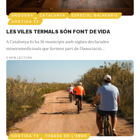
ANDORRA
CATALUNYA
ESPECIAL BALNEARIS
SORTIDA 73
LES VILES TERMALS SÓN FONT DE VIDA
A Catalunya hi ha 16 municipis amb aigües declarades
mineromedicinals que formen part de l’Associació
…
5 MIN LECTURA
SORTIDA 73
TERRES DE L'EBRE