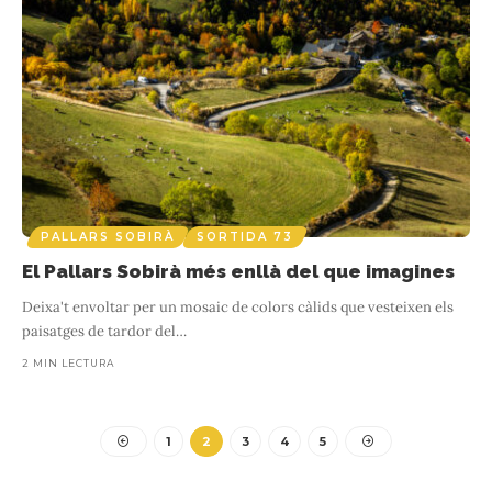
PALLARS SOBIRÀ
SORTIDA 73
El Pallars Sobirà més enllà del que imagines
Deixa't envoltar per un mosaic de colors càlids que vesteixen els
paisatges de tardor del
…
2 MIN LECTURA
1
2
3
4
5