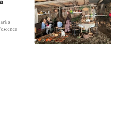
a
arà a
’escenes
endaris
 la família a l’hora de visitar Banyoles
…