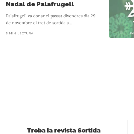
Nadal de Palafrugell
Palafrugell va donar el passat divendres dia 29
de novembre el tret de sortida a
…
5 MIN LECTURA
Banyol
L’Itinerari llegendari per conèixer millo
Troba la revista Sortida