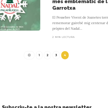
més emblemàtic de l
Garrotxa
El Pessebre Vivent de Joanetes torn
rememorar gairebé mig centenar d
pròpies del Nadal
…
2 MIN LECTURA
GIRONA
SORTIDA 68
1
2
3
4
es un Estany i una vila lleg
3 MIN LECTURA
r el patrimoni de la ciutat Una manera pedagògica i divertida per a tota
Subscriu-te a la nostra newsletter