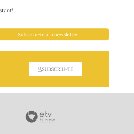
stant!
Subscriu-te a la newsletter
SUBSCRIU-TE