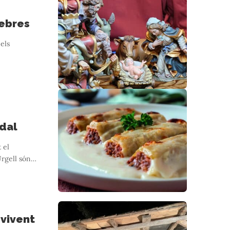
sebres
 els
adal
 el
Urgell són
…
 vivent