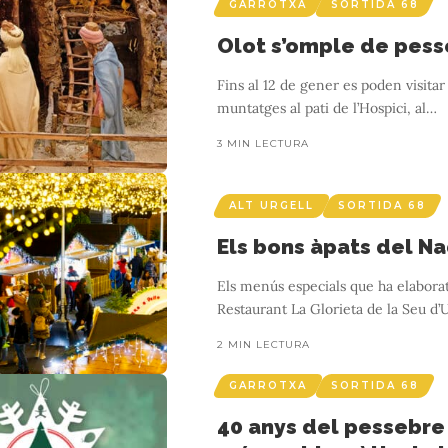
GARROTXA
SORTIDA 68
Olot s’omple de pes
Fins al 12 de gener es poden visitar
muntatges al pati de l’Hospici, al
…
3 MIN LECTURA
ALT URGELL
SORTIDA 68
Els bons àpats del N
Els menús especials que ha elaborat
Restaurant La Glorieta de la Seu d’
2 MIN LECTURA
GARROTXA
SORTIDA 68
40 anys del pessebre