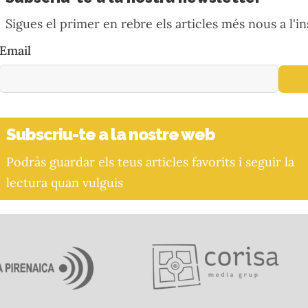
Sigues el primer en rebre els articles més nous a l'in
Email
Subscriu-te a la nostre web
Podràs guardar els teus articles favorits i seguir la
lectura quan vulguis