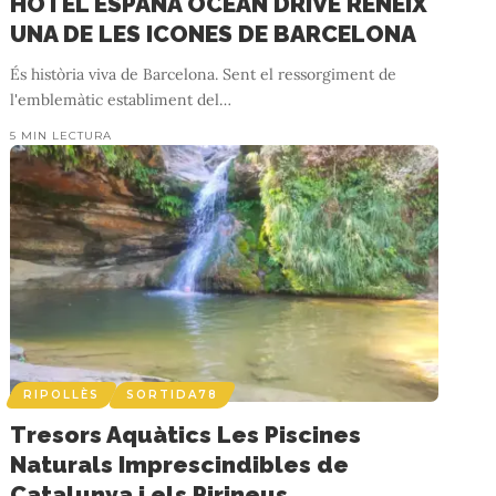
HOTEL ESPAÑA OCEAN DRIVE RENEIX
UNA DE LES ICONES DE BARCELONA
És història viva de Barcelona. Sent el ressorgiment de
l'emblemàtic establiment del
…
5 MIN LECTURA
RIPOLLÈS
SORTIDA78
Tresors Aquàtics Les Piscines
Naturals Imprescindibles de
Catalunya i els Pirineus