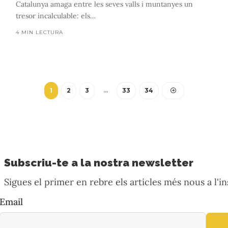
Catalunya amaga entre les seves valls i muntanyes un
tresor incalculable: els
…
4 MIN LECTURA
1
2
3
…
33
34
Subscriu-te a la nostra newsletter
Sigues el primer en rebre els articles més nous a l'in
Email