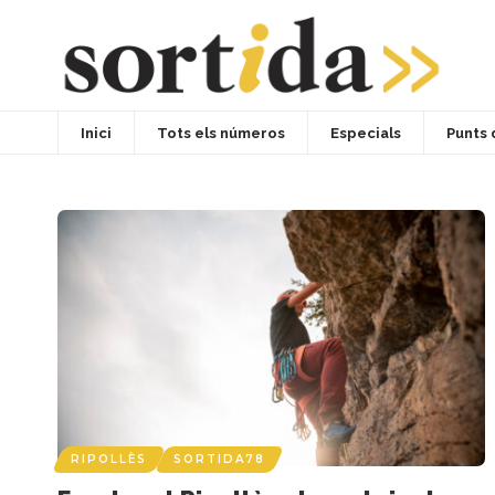
Inici
Tots els números
Especials
Punts 
RIPOLLÈS
SORTIDA78