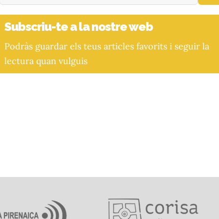
Subscriu-te a la nostre web
Podràs guardar els teus articles favorits i seguir la
lectura quan vulguis