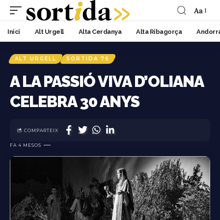
Aa
Inici
Alt Urgell
Alta Cerdanya
Alta Ribagorça
Andorr
ALT URGELL
SORTIDA 76
A LA PASSIÓ VIVA D’OLIANA
CELEBRA 30 ANYS
COMPARTEIX
FA 4 MESOS