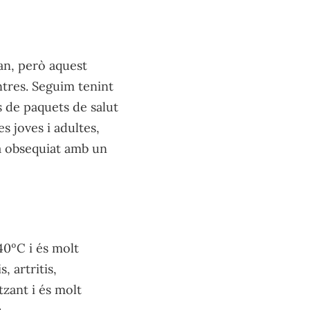
an, però aquest
ntres. Seguim tenint
s de paquets de salut
s joves i adultes,
a obsequiat amb un
40ºC i és molt
, artritis,
tzant i és molt