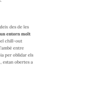
.
deix des de les
s un entorn molt
el chill-out
 També entre
a per oblidar els
iu, estan obertes a