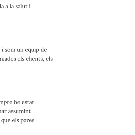
 a la salut i
 i som un equip de
iades els clients, els
Sempre he estat
anar assumint
: que els pares