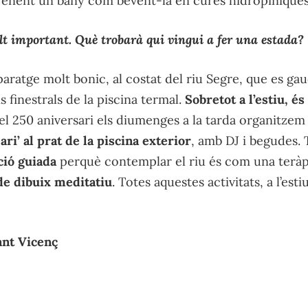
renent un bany com bevent-la en cures hidropíniques
t important. Què trobarà qui vingui a fer una estada?
aratge molt bonic, al costat del riu Segre, que es gau
s finestrals de la piscina termal.
Sobretot a l’estiu, é
el 250 aniversari els diumenges a la tarda organitzem 
ri’ al prat de la piscina exterior
, amb DJ i begudes.
ió guiada
perquè contemplar el riu és com una teràpi
 de dibuix meditatiu
. Totes aquestes activitats, a l’est
ant Vicenç