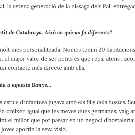
l, la setena generació de la nissaga dels Pal, entregada
etit de Catalunya. Això en què us fa diferents?
olt més personalitzada. Només tenim 20 habitacions
, el major valor de ser petits és que reps, atens i acom
s un contacte més directe amb ells.
vida a aquests Banys…
ls estius d’infantesa jugava amb els fills dels hostes. 
 En créixer, igual que les meves dues germanes, vaig 
ivint el millor que pot passar en un negoci d’hostaleria
s joves aportin la seva visió.