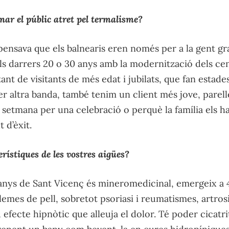
nar el públic atret pel termalisme?
ensava que els balnearis eren només per a la gent gr
 els darrers 20 o 30 anys amb la modernització dels ce
nt de visitants de més edat i jubilats, que fan estade
per altra banda, també tenim un client més jove, parelle
setmana per una celebració o perquè la família els h
 d’èxit.
rístiques de les vostres aigües?
Banys de Sant Vicenç és mineromedicinal, emergeix a 
emes de pell, sobretot psoriasi i reumatismes, artrosis
 efecte hipnòtic que alleuja el dolor. Té poder cicatri