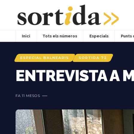
Inici
Tots els números
Especials
Punts 
ESPECIAL BALNEARIS
SORTIDA 72
ENTREVISTA A 
FA 11 MESOS