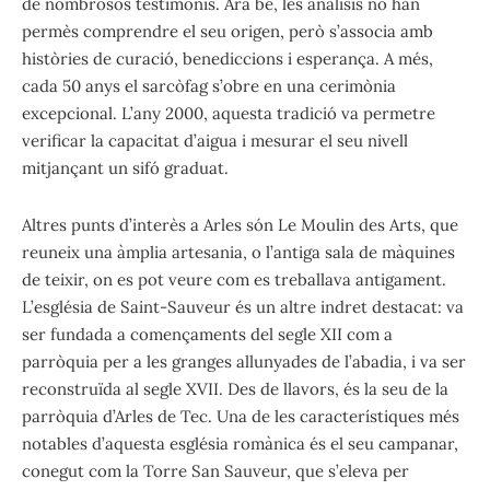
de nombrosos testimonis. Ara bé, les anàlisis no han
permès comprendre el seu origen, però s’associa amb
històries de curació, benediccions i esperança. A més,
cada 50 anys el sarcòfag s’obre en una cerimònia
excepcional. L’any 2000, aquesta tradició va permetre
verificar la capacitat d’aigua i mesurar el seu nivell
mitjançant un sifó graduat.
Altres punts d’interès a Arles són Le Moulin des Arts, que
reuneix una àmplia artesania, o l’antiga sala de màquines
de teixir, on es pot veure com es treballava antigament.
L’església de Saint-Sauveur és un altre indret destacat: va
ser fundada a començaments del segle XII com a
parròquia per a les granges allunyades de l’abadia, i va ser
reconstruïda al segle XVII. Des de llavors, és la seu de la
parròquia d’Arles de Tec. Una de les característiques més
notables d’aquesta església romànica és el seu campanar,
conegut com la Torre San Sauveur, que s’eleva per