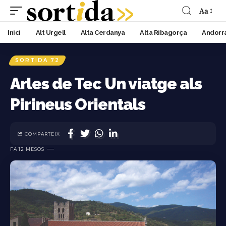
Aa
Inici
Alt Urgell
Alta Cerdanya
Alta Ribagorça
Andorr
SORTIDA 72
Arles de Tec Un viatge als
Pirineus Orientals
COMPARTEIX
FA 12 MESOS