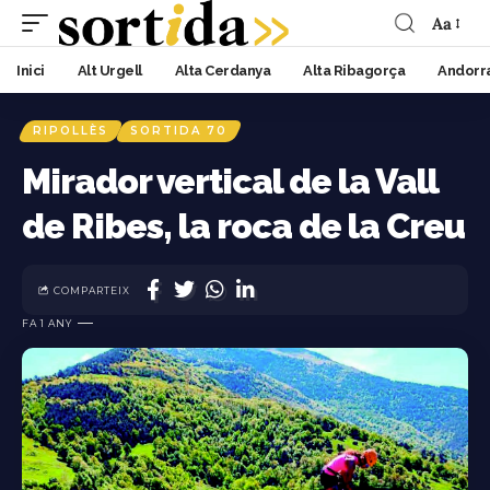
Aa
Inici
Alt Urgell
Alta Cerdanya
Alta Ribagorça
Andorr
RIPOLLÈS
SORTIDA 70
Mirador vertical de la Vall
de Ribes, la roca de la Creu
COMPARTEIX
FA 1 ANY