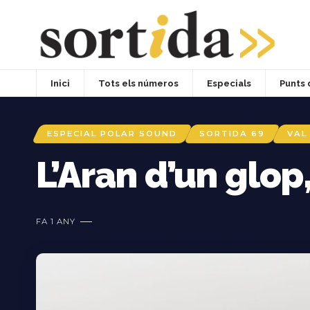
Inici
Tots els números
Especials
Punts 
ESPECIAL POLAR SOUND
SORTIDA 69
VAL
L’Aran d’un glop
FA 1 ANY