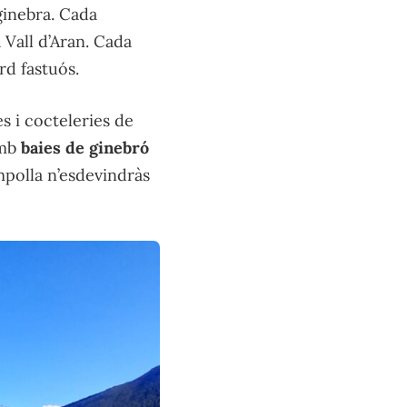
ginebra. Cada
Vall d’Aran. Cada
rd fastuós.
es i cocteleries de
amb
baies de ginebró
ampolla n’esdevindràs