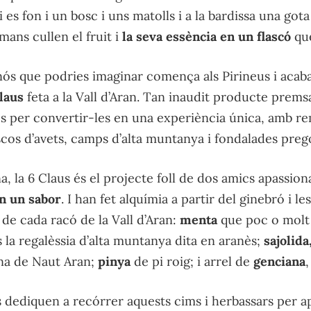
 es fon i un bosc i uns matolls i a la bardissa una gota
mans cullen el fruit i
la seva essència en un flascó
que
inós que podries imaginar comença als Pirineus i acaba
laus
feta a la Vall d’Aran. Tan inaudit producte premsa 
 per convertir-les en una experiència única, amb re
cos d’avets, camps d’alta muntanya i fondalades preg
a, la 6 Claus és el projecte foll de dos amics apassion
en un sabor
. I han fet alquímia a partir del ginebró i 
de cada racó de la Vall d’Aran:
menta
que poc o molt 
 la regalèssia d’alta muntanya dita en aranès;
sajolida
ana de Naut Aran;
pinya
de pi roig; i arrel de
genciana
s dediquen a recórrer aquests cims i herbassars per ap