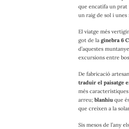
que encatifa un prat i
un raig de sol i unes 
El viatge més vertig
got de la
ginebra 6 C
d’aquestes muntanyes
excursions entre bos
De fabricació artesan
traduir el paisatge 
més característiques 
arreu;
blanhiu
que és
que creixen a la sol
Sis mesos de l’any el