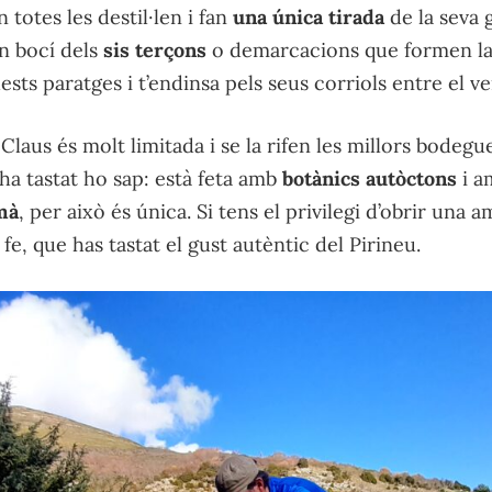
totes les destil·len i fan
una única tirada
de la seva 
n bocí dels
sis terçons
o demarcacions que formen la 
ests paratges i t’endinsa pels seus corriols entre el ve
Claus és molt limitada i se la rifen les millors bodegu
’ha tastat ho sap: està feta amb
botànics autòctons
i 
 mà
, per això és única. Si tens el privilegi d’obrir una 
fe, que has tastat el gust autèntic del Pirineu.