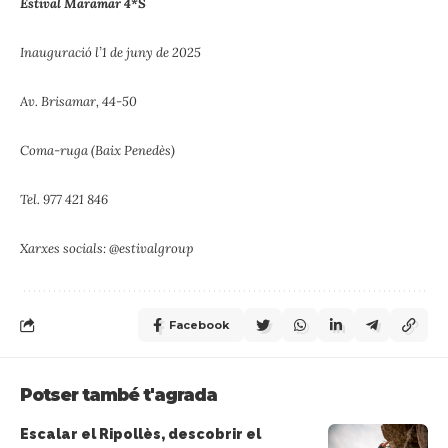
Estival Maramar 4*S
Inauguració l’1 de juny de 2025
Av. Brisamar, 44-50
Coma-ruga (Baix Penedès)
Tel. 977 421 846
Xarxes socials: @estivalgroup
Facebook
Potser també t'agrada
Escalar el Ripollès, descobrir el