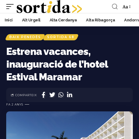
Aa
Inici
Alt Urgell
Alta Cerdanya
Alta Ribagorça
Andorr
BAIX PENEDÈS
SORTIDA 68
Estrena vacances,
inauguració de l’hotel
Estival Maramar
COMPARTEIX
FA 2 ANYS