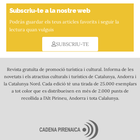
Subscriu-te a la nostre web
Podràs guardar els teus articles favorits i seguir la
lectura quan vulguis
SUBSCRIU-TE
Revista gratuïta de promoció turística i cultural. Informa de les
novetats i els atractius culturals i turístics de Catalunya, Andorra i
la Catalunya Nord. Cada edició té una tirada de 25.000 exemplars
a tot color que es distribueixen en més de 2.000 punts de
recollida a l’Alt Pirineu, Andorra i tota Calalunya.