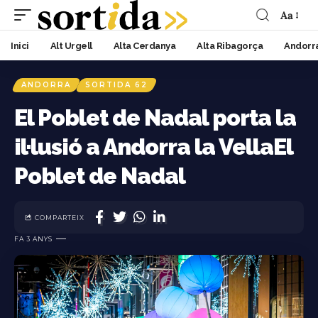
Aa
Inici
Alt Urgell
Alta Cerdanya
Alta Ribagorça
Andorr
ANDORRA
SORTIDA 62
El Poblet de Nadal porta la
il·lusió a Andorra la VellaEl
Poblet de Nadal
COMPARTEIX
FA 3 ANYS