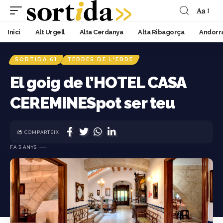
Aa
Inici
Alt Urgell
Alta Cerdanya
Alta Ribagorça
Andorr
SORTIDA 61
TERRES DE L'EBRE
El goig de l’HOTEL CASA
CEREMINESpot ser teu
COMPARTEIX
FA 3 ANYS