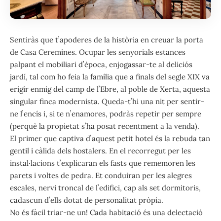
Sentiràs que tʼapoderes de la història en creuar la porta
de Casa Ceremines. Ocupar les senyorials estances
palpant el mobiliari dʼèpoca, enjogassar-te al deliciós
jardí, tal com ho feia la família que a finals del segle XIX va
erigir enmig del camp de lʼEbre, al poble de Xerta, aquesta
singular finca modernista. Queda-tʼhi una nit per sentir-
ne lʼencís i, si te nʼenamores, podràs repetir per sempre
(perquè la propietat sʼha posat recentment a la venda).
El primer que captiva dʼaquest petit hotel és la rebuda tan
gentil i càlida dels hostalers. En el recorregut per les
instal·lacions tʼexplicaran els fasts que rememoren les
parets i voltes de pedra. Et conduiran per les alegres
escales, nervi troncal de lʼedifici, cap als set dormitoris,
cadascun dʼells dotat de personalitat pròpia.
No és fàcil triar-ne un! Cada habitació és una delectació