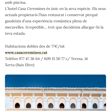
amb piscina.
Lʼhotel Casa Ceremines és únic en la seva espècie. Els seus
actuals propietaris lʼhan restaurat i conservat perquè
gaudeixis dʼuna experiència romàntica plena de
meravelles. Irrepetible… tret que decideixis allargar-hi la
teva estada.
Habitacions dobles des de 77€/nit
www.casaceremines.cat
Telèfon 977 47 36 64 / 609 15 50 77 c/ Teresa, 14
Xerta (Baix Ebre)