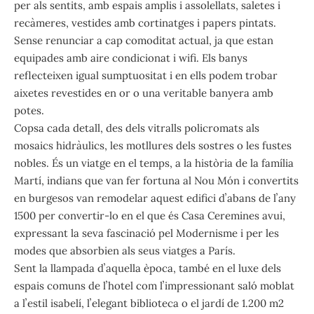
per als sentits, amb espais amplis i assolellats, saletes i
recàmeres, vestides amb cortinatges i papers pintats.
Sense renunciar a cap comoditat actual, ja que estan
equipades amb aire condicionat i wifi. Els banys
reflecteixen igual sumptuositat i en ells podem trobar
aixetes revestides en or o una veritable banyera amb
potes.
Copsa cada detall, des dels vitralls policromats als
mosaics hidràulics, les motllures dels sostres o les fustes
nobles. És un viatge en el temps, a la història de la família
Martí, indians que van fer fortuna al Nou Món i convertits
en burgesos van remodelar aquest edifici dʼabans de lʼany
1500 per convertir-lo en el que és Casa Ceremines avui,
expressant la seva fascinació pel Modernisme i per les
modes que absorbien als seus viatges a París.
Sent la llampada dʼaquella època, també en el luxe dels
espais comuns de lʼhotel com lʼimpressionant saló moblat
a lʼestil isabelí, lʼelegant biblioteca o el jardí de 1.200 m2