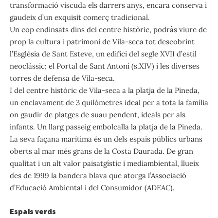
transformació viscuda els darrers anys, encara conserva i
gaudeix d’un exquisit comerç tradicional.
Un cop endinsats dins del centre històric, podràs viure de
prop la cultura i patrimoni de Vila-seca tot descobrint
l’Església de Sant Esteve, un edifici del segle XVII d’estil
neoclàssic; el Portal de Sant Antoni (s.XIV) i les diverses
torres de defensa de Vila-seca.
I del centre històric de Vila-seca a la platja de la Pineda,
un enclavament de 3 quilòmetres ideal per a tota la família
on gaudir de platges de suau pendent, ideals per als
infants. Un llarg passeig embolcalla la platja de la Pineda.
La seva façana marítima és un dels espais públics urbans
oberts al mar més grans de la Costa Daurada. De gran
qualitat i un alt valor paisatgístic i mediambiental, llueix
des de 1999 la bandera blava que atorga l’Associació
d’Educació Ambiental i del Consumidor (ADEAC).
Espais verds