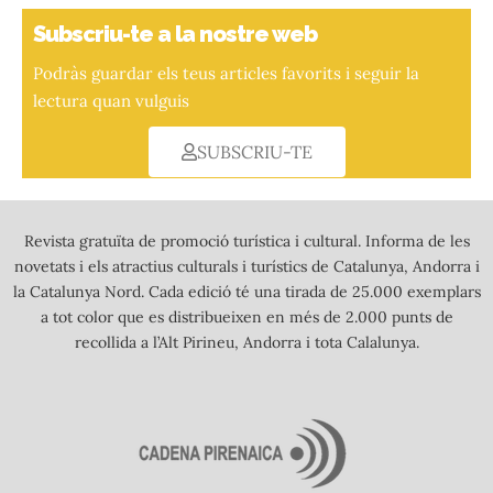
Subscriu-te a la nostre web
Podràs guardar els teus articles favorits i seguir la
lectura quan vulguis
SUBSCRIU-TE
Revista gratuïta de promoció turística i cultural. Informa de les
novetats i els atractius culturals i turístics de Catalunya, Andorra i
la Catalunya Nord. Cada edició té una tirada de 25.000 exemplars
a tot color que es distribueixen en més de 2.000 punts de
recollida a l’Alt Pirineu, Andorra i tota Calalunya.