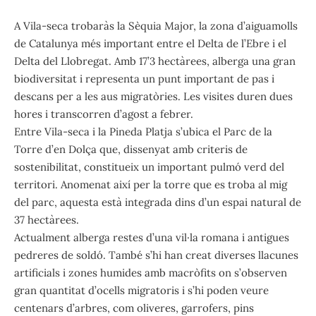
A Vila-seca trobaràs la Sèquia Major, la zona d’aiguamolls
de Catalunya més important entre el Delta de l’Ebre i el
Delta del Llobregat. Amb 17’3 hectàrees, alberga una gran
biodiversitat i representa un punt important de pas i
descans per a les aus migratòries. Les visites duren dues
hores i transcorren d’agost a febrer.
Entre Vila-seca i la Pineda Platja s’ubica el Parc de la
Torre d’en Dolça que, dissenyat amb criteris de
sostenibilitat, constitueix un important pulmó verd del
territori. Anomenat així per la torre que es troba al mig
del parc, aquesta està integrada dins d’un espai natural de
37 hectàrees.
Actualment alberga restes d’una vil·la romana i antigues
pedreres de soldó. També s’hi han creat diverses llacunes
artificials i zones humides amb macròfits on s’observen
gran quantitat d’ocells migratoris i s’hi poden veure
centenars d’arbres, com oliveres, garrofers, pins