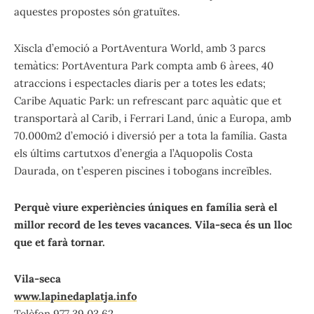
aquestes propostes són gratuïtes.
Xiscla d’emoció a PortAventura World, amb 3 parcs
temàtics: PortAventura Park compta amb 6 àrees, 40
atraccions i espectacles diaris per a totes les edats;
Caribe Aquatic Park: un refrescant parc aquàtic que et
transportarà al Carib, i Ferrari Land, únic a Europa, amb
70.000m2 d’emoció i diversió per a tota la família. Gasta
els últims cartutxos d’energia a l’Aquopolis Costa
Daurada, on t’esperen piscines i tobogans increïbles.
Perquè viure experiències úniques en família serà el
millor record de les teves vacances. Vila-seca és un lloc
que et farà tornar.
Vila-seca
www.lapinedaplatja.info
Telèfon 977 39 03 62