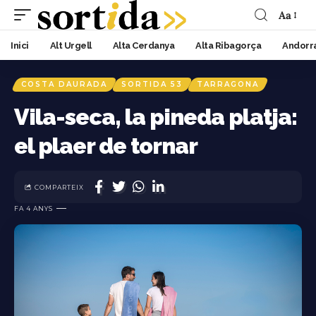
Aa
Inici
Alt Urgell
Alta Cerdanya
Alta Ribagorça
Andorr
COSTA DAURADA
SORTIDA 53
TARRAGONA
Vila-seca, la pineda platja:
el plaer de tornar
COMPARTEIX
FA 4 ANYS