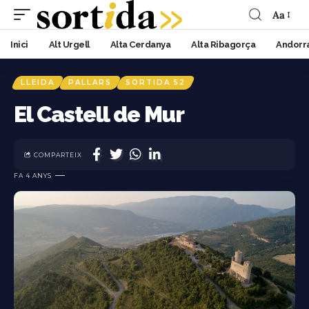
Aa
Inici
Alt Urgell
Alta Cerdanya
Alta Ribagorça
Andorr
LLEIDA
PALLARS
SORTIDA 52
El Castell de Mur
COMPARTEIX
FA 4 ANYS