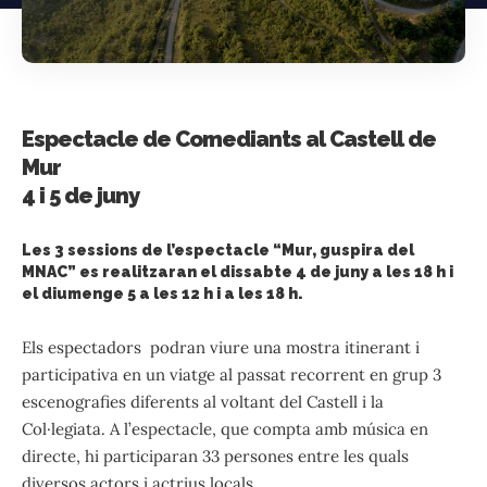
Espectacle de Comediants al Castell de
Mur
4 i 5 de juny
Les 3 sessions de l’espectacle “Mur, guspira del
MNAC” es realitzaran el dissabte 4 de juny a les 18 h i
el diumenge 5 a les 12 h i a les 18 h.
Els espectadors podran viure una mostra itinerant i
participativa en un viatge al passat recorrent en grup 3
escenografies diferents al voltant del Castell i la
Col·legiata. A l’espectacle, que compta amb música en
directe, hi participaran 33 persones entre les quals
diversos actors i actrius locals.