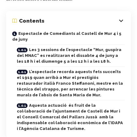
Contents
Espectacle de Comediants al Castell de Mur 4 i 5
de juny
Les 3 sessions de l’espectacle “Mur, guspira
del MNAC” es realitzaran el dissabte 4 de juny a
les 18 h i el diumenge 5 a les 12 h i a les 18 h.
L’espectacle recorda aquests fets succeïts
el 1919 quan arribà a Mur el prestigiós
restaurador italià Franco Steffanoni, mestre en la
tècnica del strappo, per arrencar les pintures
murals de l’absis de Santa Maria de Mur.
Aquesta actuació és fruit de la
col·laboració de l’ajuntament de Castell de Mur i
el Consell Comarcal del Pallars Jussà amb la
indispensable col·laboració econòmica de l’IDAPA
i l’Agència Catalana de Turisme.