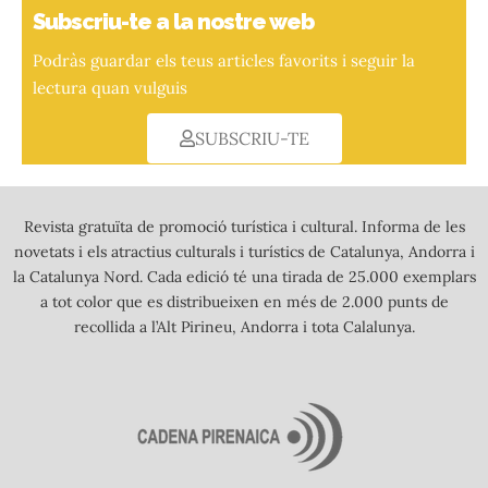
Subscriu-te a la nostre web
Podràs guardar els teus articles favorits i seguir la
lectura quan vulguis
SUBSCRIU-TE
Revista gratuïta de promoció turística i cultural. Informa de les
novetats i els atractius culturals i turístics de Catalunya, Andorra i
la Catalunya Nord. Cada edició té una tirada de 25.000 exemplars
a tot color que es distribueixen en més de 2.000 punts de
recollida a l’Alt Pirineu, Andorra i tota Calalunya.