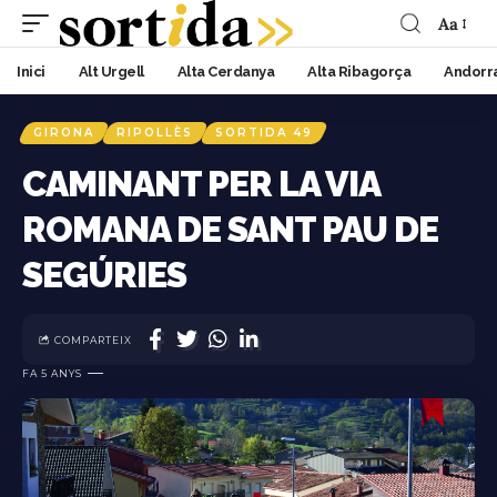
Aa
Inici
Alt Urgell
Alta Cerdanya
Alta Ribagorça
Andorr
GIRONA
RIPOLLÈS
SORTIDA 49
CAMINANT PER LA VIA
ROMANA DE SANT PAU DE
SEGÚRIES
COMPARTEIX
FA 5 ANYS