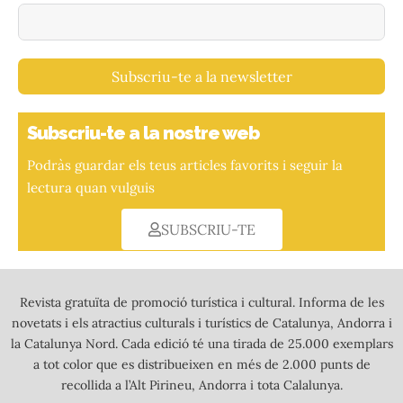
Subscriu-te a la newsletter
Subscriu-te a la nostre web
Podràs guardar els teus articles favorits i seguir la
lectura quan vulguis
SUBSCRIU-TE
Revista gratuïta de promoció turística i cultural. Informa de les
novetats i els atractius culturals i turístics de Catalunya, Andorra i
la Catalunya Nord. Cada edició té una tirada de 25.000 exemplars
a tot color que es distribueixen en més de 2.000 punts de
recollida a l’Alt Pirineu, Andorra i tota Calalunya.