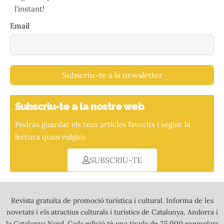
l'instant!
Email
Subscriu-te a la newsletter
Subscriu-te a la nostre web
Podràs guardar els teus articles favorits i seguir la
lectura quan vulguis
SUBSCRIU-TE
Revista gratuïta de promoció turística i cultural. Informa de les
novetats i els atractius culturals i turístics de Catalunya, Andorra i
la Catalunya Nord. Cada edició té una tirada de 25.000 exemplars