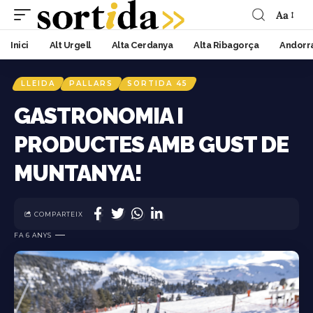
Aa
Inici
Alt Urgell
Alta Cerdanya
Alta Ribagorça
Andorr
LLEIDA
PALLARS
SORTIDA 45
GASTRONOMIA I
PRODUCTES AMB GUST DE
MUNTANYA!
COMPARTEIX
FA 6 ANYS