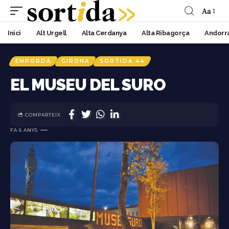
Aa
Inici
Alt Urgell
Alta Cerdanya
Alta Ribagorça
Andorr
EMPORDÀ
GIRONA
SORTIDA 44
EL MUSEU DEL SURO
COMPARTEIX
FA 6 ANYS