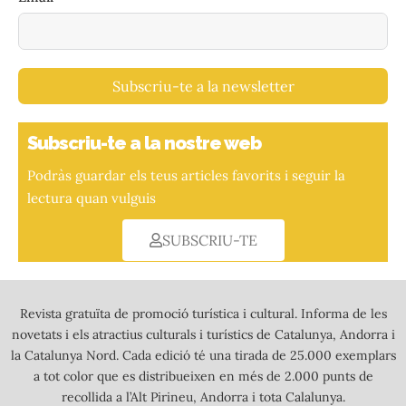
Subscriu-te a la newsletter
Subscriu-te a la nostre web
Podràs guardar els teus articles favorits i seguir la
lectura quan vulguis
SUBSCRIU-TE
Revista gratuïta de promoció turística i cultural. Informa de les
novetats i els atractius culturals i turístics de Catalunya, Andorra i
la Catalunya Nord. Cada edició té una tirada de 25.000 exemplars
a tot color que es distribueixen en més de 2.000 punts de
recollida a l’Alt Pirineu, Andorra i tota Calalunya.