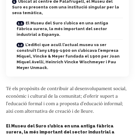
Ubicat al centre de Palafrugell, el Museu del
Suro es presenta com una institució singular per la
seva temàtica,
El Museu del Suro s’ubica en una antiga
fàbrica surera, la més important del sector
industrial a Espanya.
L’edifici que acull l’actual museu va ser
construït l’any 1899-1900 on s’ubicava l’empresa
Miquel, Vincke & Meyer fundada el 1900 per Joan
Miquel Avellí, Heinrich Vincke Wischmeyer i Pau
Meyer Unmack.
Té els propòsits de contribuir al desenvolupament social,
econòmic i cultural de la comunitat; d’oferir suport a
l’educació formal i com a proposta d’educació informal;
així com alternativa de creació i de lleure.
El Museu del Suro s’ubica en una antiga fàbrica
surera, la més important del sector industrial a