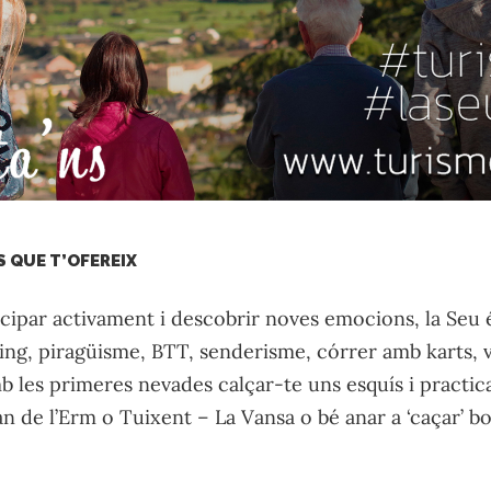
S QUE T’OFEREIX
rticipar activament i descobrir noves emocions, la Seu é
ting, piragüisme, BTT, senderisme, córrer amb karts, 
b les primeres nevades calçar-te uns esquís i practica
n de l’Erm o Tuixent – La Vansa o bé anar a ‘caçar’ bo