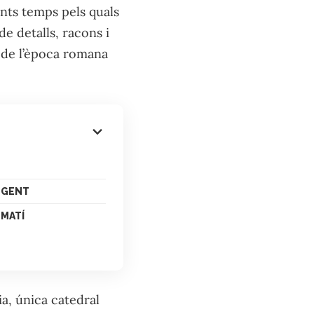
ents temps pels quals
de detalls, racons i
s de l’època romana
A GENT
 MATÍ
a, única catedral