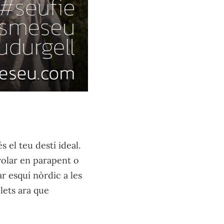
s el teu destí ideal.
volar en parapent o
r esquí nòrdic a les
lets ara que