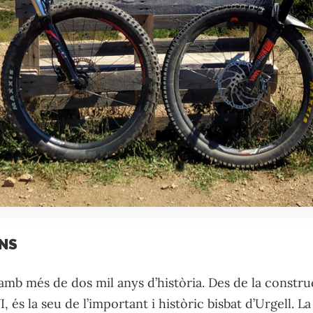
NS
 amb més de dos mil anys d’història. Des de la constru
VI, és la seu de l’important i històric bisbat d’Urgell. L