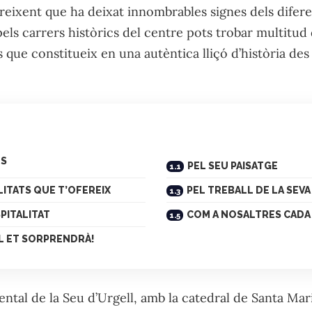
creixent que ha deixat innombrables signes dels difer
pels carrers històrics del centre pots trobar multitud 
 que constitueix en una autèntica lliçó d’història de
NS
PEL SEU PAISATGE
LITATS QUE T’OFEREIX
PEL TREBALL DE LA SEV
PITALITAT
COM A NOSALTRES CADA
L ET SORPRENDRÀ!
tal de la Seu d’Urgell, amb la catedral de Santa Mari