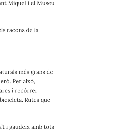
ant Miquel i el Museu
els racons de la
naturals més grans de
xeró. Per això,
parcs i recórrer
bicicleta. Rutes que
a’t i gaudeix amb tots