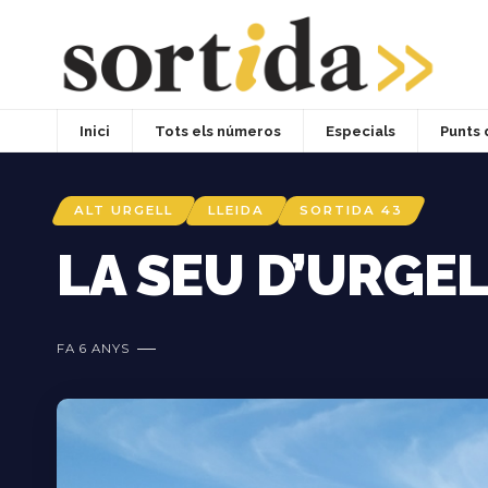
Inici
Tots els números
Especials
Punts 
ALT URGELL
LLEIDA
SORTIDA 43
LA SEU D’URGE
FA 6 ANYS