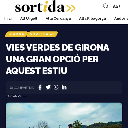
Aa
Inici
Alt Urgell
Alta Cerdanya
Alta Ribagorça
Andorr
GIRONA
SORTIDA 41
VIES VERDES DE GIRONA
UNA GRAN OPCIÓ PER
AQUEST ESTIU
COMPARTEIX
FA 6 ANYS