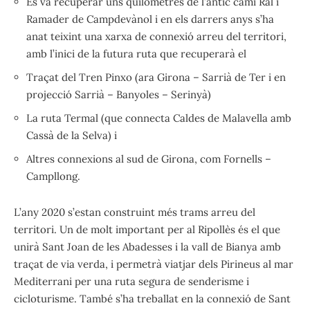
Es va recuperar uns quilòmetres de l’antic camí Ral i
Ramader de Campdevànol i en els darrers anys s’ha
anat teixint una xarxa de connexió arreu del territori,
amb l’inici de la futura ruta que recuperarà el
Traçat del Tren Pinxo (ara Girona – Sarrià de Ter i en
projecció Sarrià – Banyoles – Serinyà)
La ruta Termal (que connecta Caldes de Malavella amb
Cassà de la Selva) i
Altres connexions al sud de Girona, com Fornells –
Campllong.
L’any 2020 s’estan construint més trams arreu del
territori. Un de molt important per al Ripollès és el que
unirà Sant Joan de les Abadesses i la vall de Bianya amb
traçat de via verda, i permetrà viatjar dels Pirineus al mar
Mediterrani per una ruta segura de senderisme i
cicloturisme. També s’ha treballat en la connexió de Sant