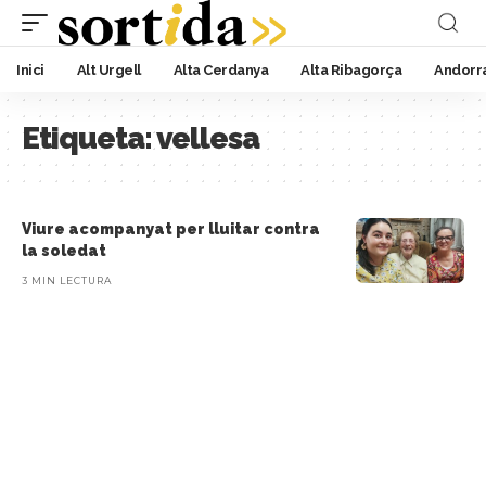
Inici
Alt Urgell
Alta Cerdanya
Alta Ribagorça
Andorr
Etiqueta:
vellesa
Viure acompanyat per lluitar contra
la soledat
3 MIN LECTURA