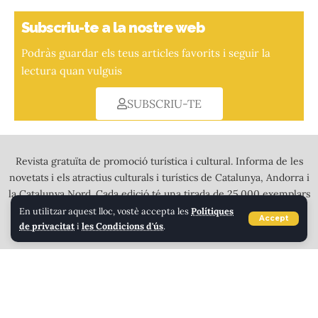
Subscriu-te a la nostre web
Podràs guardar els teus articles favorits i seguir la
lectura quan vulguis
SUBSCRIU-TE
Revista gratuïta de promoció turística i cultural. Informa de les
novetats i els atractius culturals i turístics de Catalunya, Andorra i
la Catalunya Nord. Cada edició té una tirada de 25.000 exemplars
a tot color que es distribueixen en més de 2.000 punts de
En utilitzar aquest lloc, vostè accepta les
Polítiques
Accept
de privacitat
i
les Condicions d'ús
.
recollida a l’Alt Pirineu, Andorra i tota Calalunya.