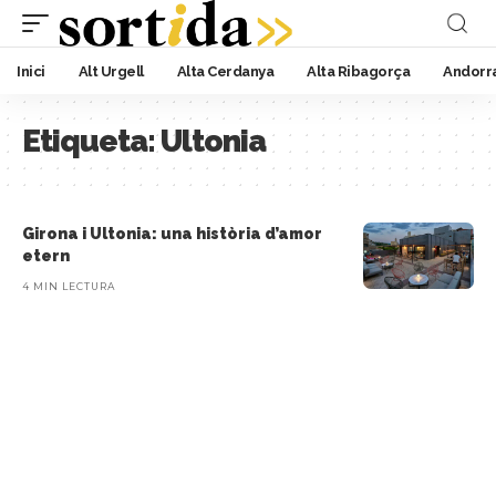
Inici
Alt Urgell
Alta Cerdanya
Alta Ribagorça
Andorr
Etiqueta:
Ultonia
Girona i Ultonia: una història d’amor
etern
4 MIN LECTURA